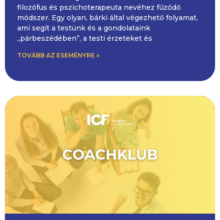
filozófus és pszichoterapeuta nevéhez fűződő
módszer. Egy olyan, bárki által végezhető folyamat,
ami segít a testünk és a gondolataink
„párbeszédében”, a testi érzeteket és
TOVÁBB AZ ESEMÉNYRE »