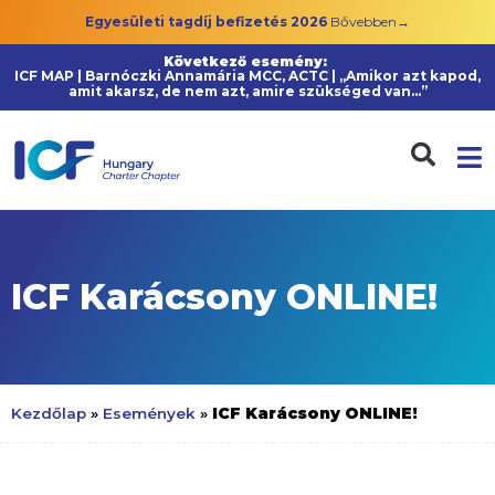
Egyesületi tagdíj befizetés 2026
Bővebben→
Következő esemény:
ICF MAP | Barnóczki Annamária MCC, ACTC | „Amikor azt kapod,
amit akarsz, de nem azt, amire szükséged van…”
ICF Karácsony ONLINE!
ICF Karácsony ONLINE!
Kezdőlap
»
Események
»