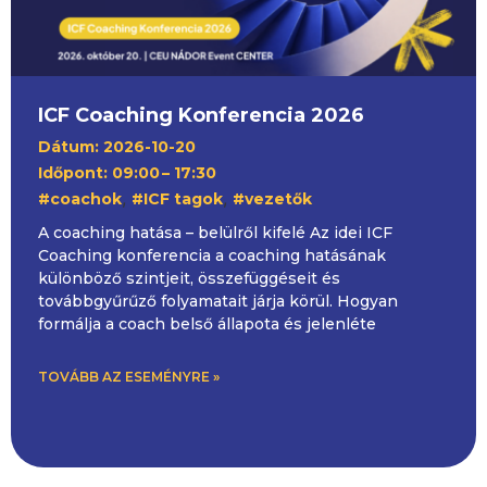
ICF Coaching Konferencia 2026
Dátum: 2026-10-20
Időpont: 09:00
– 17:30
,
,
#coachok
#ICF tagok
#vezetők
A coaching hatása – belülről kifelé Az idei ICF
Coaching konferencia a coaching hatásának
különböző szintjeit, összefüggéseit és
továbbgyűrűző folyamatait járja körül. Hogyan
formálja a coach belső állapota és jelenléte
TOVÁBB AZ ESEMÉNYRE »