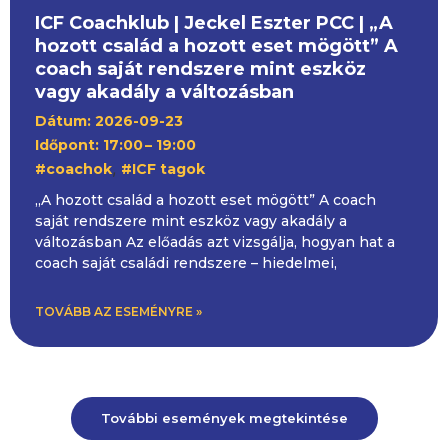
ICF Coachklub | Jeckel Eszter PCC | „A
hozott család a hozott eset mögött” A
coach saját rendszere mint eszköz
vagy akadály a változásban
Dátum: 2026-09-23
Időpont: 17:00
– 19:00
,
#coachok
#ICF tagok
„A hozott család a hozott eset mögött” A coach
saját rendszere mint eszköz vagy akadály a
változásban Az előadás azt vizsgálja, hogyan hat a
coach saját családi rendszere – hiedelmei,
TOVÁBB AZ ESEMÉNYRE »
További események megtekintése