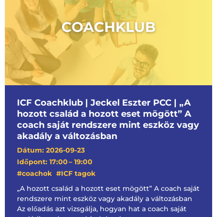
ICF Coachklub | Jeckel Eszter PCC | „A
hozott család a hozott eset mögött” A
coach saját rendszere mint eszköz vagy
akadály a változásban
Dátum: 2026-09-23
Időpont: 17:00
– 19:00
,
#coachok
#ICF tagok
„A hozott család a hozott eset mögött” A coach saját
rendszere mint eszköz vagy akadály a változásban
Az előadás azt vizsgálja, hogyan hat a coach saját