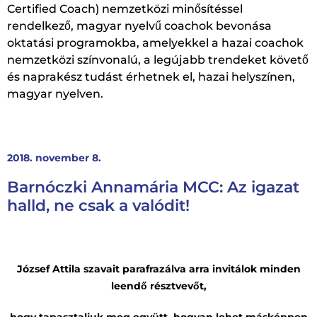
Certified Coach) nemzetközi minősítéssel
rendelkező, magyar nyelvű coachok bevonása
oktatási programokba, amelyekkel a hazai coachok
nemzetközi színvonalú, a legújabb trendeket követő
és naprakész tudást érhetnek el, hazai helyszínen,
magyar nyelven.
2018. november 8.
Barnóczki Annamária MCC: Az igazat
halld, ne csak a valódit!
József Attila szavait parafrazálva arra invitálok minden
leendő résztvevőt,
hogy tapasztaljuk meg együtt, hogyan lehet másképpen