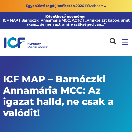
Egyesületi tagdíj befizetés 2026
Bővebben→
Következő esemény:
ICF MAP | Barnóczki Annamária MCC, ACTC | „Amikor azt kapod, amit
akarsz, de nem azt, amire szükséged van…”
ICF MAP – Barnóczki
Annamária MCC: Az
igazat halld, ne csak a
valódit!