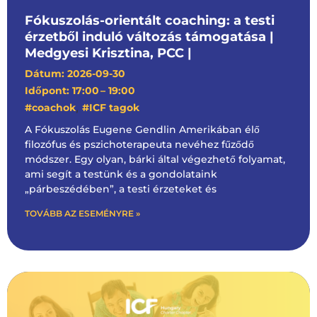
Fókuszolás-orientált coaching: a testi
érzetből induló változás támogatása |
Medgyesi Krisztina, PCC |
Dátum: 2026-09-30
Időpont: 17:00
– 19:00
,
#coachok
#ICF tagok
A Fókuszolás Eugene Gendlin Amerikában élő
filozófus és pszichoterapeuta nevéhez fűződő
módszer. Egy olyan, bárki által végezhető folyamat,
ami segít a testünk és a gondolataink
„párbeszédében”, a testi érzeteket és
TOVÁBB AZ ESEMÉNYRE »