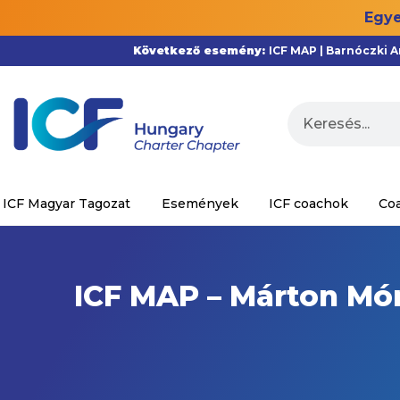
Egye
Következő esemény:
ICF MAP | Barnóczki 
ICF Magyar Tagozat
Események
ICF coachok
Co
ICF MAP – Márton Móni