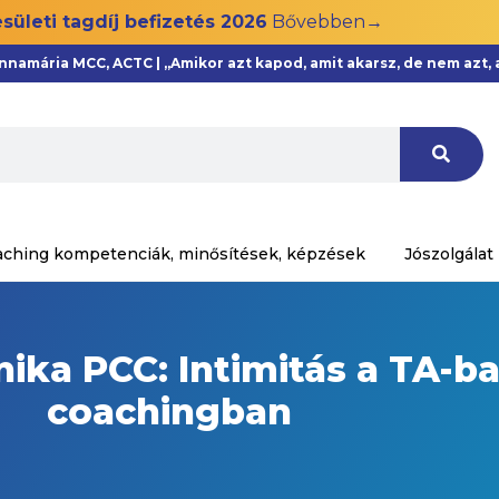
sületi tagdíj befizetés 2026
Bővebben→
Annamária MCC, ACTC | „Amikor azt kapod, amit akarsz, de nem azt
aching kompetenciák, minősítések, képzések
Jószolgálat
ka PCC: Intimitás a TA-ban
coachingban