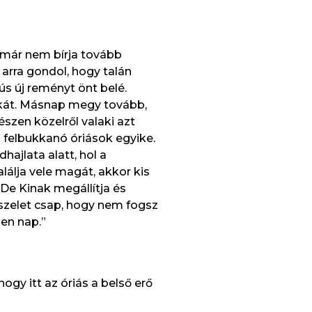
t már nem bírja tovább
arra gondol, hogy talán
ús új reményt önt belé.
zakát. Másnap megy tovább,
szen közelről valaki azt
 felbukkanó óriások egyike.
hajlata alatt, hol a
álja vele magát, akkor kis
 De Kinak megállítja és
szelet csap, hogy nem fogsz
den nap.”
ogy itt az óriás a belső erő