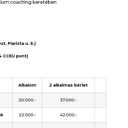
rium coaching keretében
, Piarista u. 6.)
4 CCEU pont)
Alkalom
2 alkalmas bérlet
20.000.-
37.000.-
ak
22.000.-
42.000.-