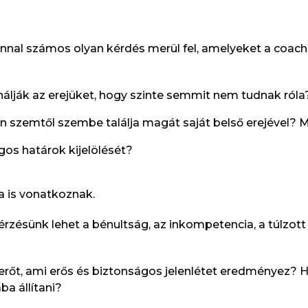
azonnal számos olyan kérdés merül fel, amelyeket a coa
nálják az erejüket, hogy szinte semmit nem tudnak róla
n szemtől szembe találja magát saját belső erejével? Mi
gos határok kijelölését?
 is vonatkoznak.
rzésünk lehet a bénultság, az inkompetencia, a túlzott 
erőt, ami erős és biztonságos jelenlétet eredményez? 
ba állítani?