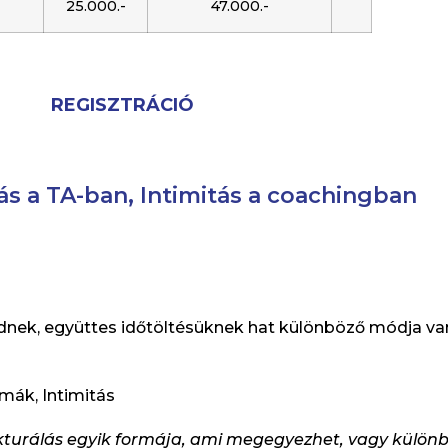
25.000.-
47.000.-
REGISZTRÁCIÓ
ás a TA-ban, Intimitás a coachingban
k, együttes időtöltésüknek hat különböző módja van.
zmák, Intimitás
rukturálás egyik formája, ami megegyezhet, vagy külön