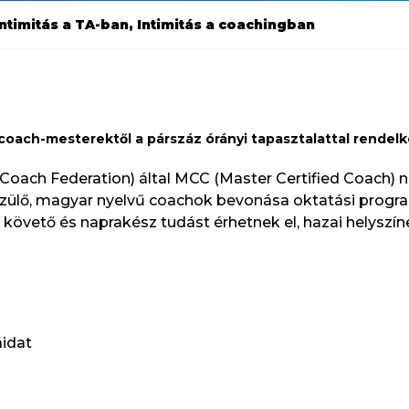
ntimitás a TA-ban, Intimitás a coachingban
 coach-mesterektől a párszáz órányi tapasztalattal rende
l Coach Federation) által MCC (Master Certified Coach)
készülő, magyar nyelvű coachok bevonása oktatási prog
követő és naprakész tudást érhetnek el, hazai helyszín
áidat