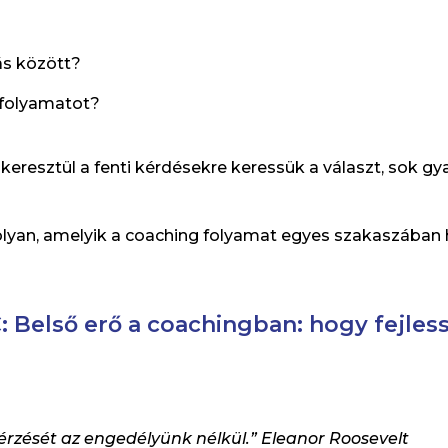
ás között?
a folyamatot?
resztül a fenti kérdésekre keressük a választ, sok gya
 olyan, amelyik a coaching folyamat egyes szakaszában
 Belső erő a coachingban: hogy fejles
érzését az engedélyünk nélkül.” Eleanor Roosevelt