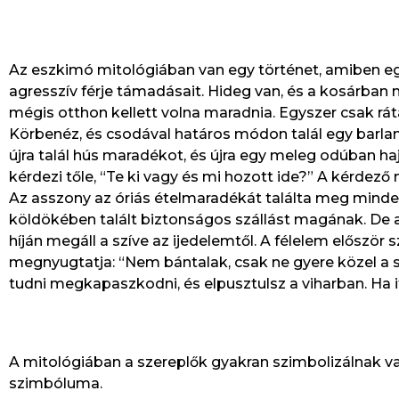
Az eszkimó mitológiában van egy történet, amiben egy
agresszív férje támadásait. Hideg van, és a kosárban
mégis otthon kellett volna maradnia. Egyszer csak ráta
Körbenéz, és csodával határos módon talál egy barlang
újra talál hús maradékot, és újra egy meleg odúban ha
kérdezi tőle, “Te ki vagy és mi hozott ide?” A kérde
Az asszony az óriás ételmaradékát találta meg minden na
köldökében talált biztonságos szállást magának. De a
híján megáll a szíve az ijedelemtől. A félelem először
megnyugtatja: “Nem bántalak, csak ne gyere közel a 
tudni megkapaszkodni, és elpusztulsz a viharban. Ha i
A mitológiában a szereplők gyakran szimbolizálnak valam
szimbóluma.