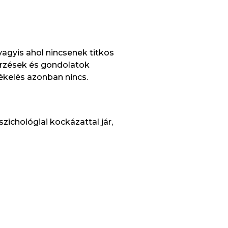
 vagyis ahol nincsenek titkos
 érzések és gondolatok
tékelés azonban nincs.
zichológiai kockázattal jár,