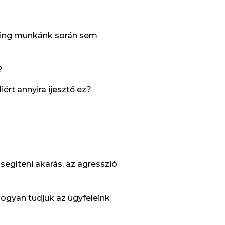
ching munkánk során sem
?
ért annyira ijesztő ez?
segíteni akarás, az agresszió
Hogyan tudjuk az ügyfeleink