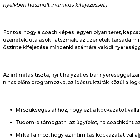
nyelvben használt intimitás kifejezéssel.)
Fontos, hogy a coach képes legyen olyan teret, kapcsol
üzenetek, utalások, játszmák, az üzenetek társadalmi 
őszinte kifejezése mindenki számára valódi nyereségge
Az intimitás tiszta, nyílt helyzet és bár nyereséggel 
nincs előre programozva, az időstruktúrák közül a leg
Mi szükséges ahhoz, hogy ezt a kockázatot válla
Tudom-e támogatni az ügyfelet, ha coachként a
Mi kell ahhoz, hogy az intimitás kockázatát vállal