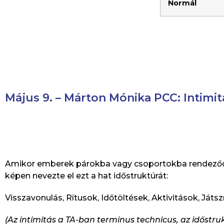
Normál
Május 9. – Márton Mónika PCC: Intimit
Amikor emberek párokba vagy csoportokba rendeződne
képen nevezte el ezt a hat időstruktúrát:
Visszavonulás, Rítusok, Időtöltések, Aktivitások, Játs
(Az intimitás a TA-ban terminus technicus, az időst