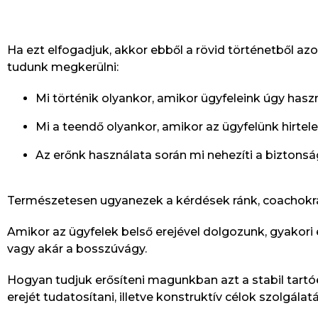
Ha ezt elfogadjuk, akkor ebből a rövid történetből 
tudunk megkerülni:
Mi történik olyankor, amikor ügyfeleink úgy hasz
Mi a teendő olyankor, amikor az ügyfelünk hirtele
Az erőnk használata során mi nehezíti a biztonsá
Természetesen ugyanezek a kérdések ránk, coachokra
Amikor az ügyfelek belső erejével dolgozunk, gyakori é
vagy akár a bosszúvágy.
Hogyan tudjuk erősíteni magunkban azt a stabil tartó
erejét tudatosítani, illetve konstruktív célok szolgálatá