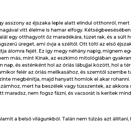
 asszony az éjszaka leple alatt elindul otthonról, mer
 magával vitt élelme is hamar elfogy. Kétségbeesésében 
lál egy otthagyott őz maradékára, tüzet rak, és a sült h
szerű üreget, ami óvja a széltől. Ott tölti az első éjs
jtja álomra fejét. Ez így megy néhány napig, mígnem egé
ző nem más, mint Kinak, az eszkimó mitológiában gyakran
p, és esténként hol az óriás lábujjai között, hol a térd
mikor felér az óriás mellkasához, és szemtől szembe tal
 szinte megbénítja, majd hanyatt homlok el akar rohanni.
számhoz, mert ha beszélek vagy tüsszentek, az akkora 
tt maradsz, nem fogsz fázni, és vacsorát is kerítek min
it a belső világunkból. Talán nem túlzás azt állítani, h