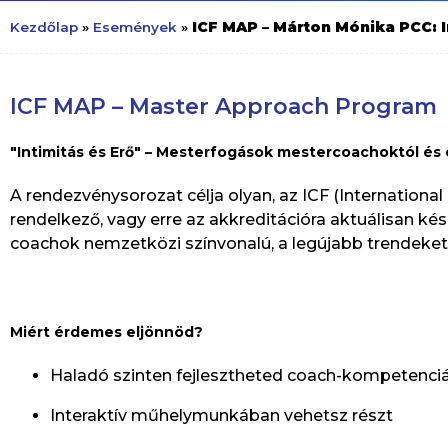
ICF MAP – Márton Mónika PCC: I
Kezdőlap
»
Események
»
ICF MAP – Master Approach Program
"Intimitás és Erő" – Mesterfogások mestercoachoktól és
A rendezvénysorozat célja olyan, az ICF (Internationa
rendelkező, vagy erre az akkreditációra aktuálisan 
coachok nemzetközi színvonalú, a legújabb trendeket 
Miért érdemes eljönnöd?
Haladó szinten fejlesztheted coach-kompetenci
Interaktív műhelymunkában vehetsz részt