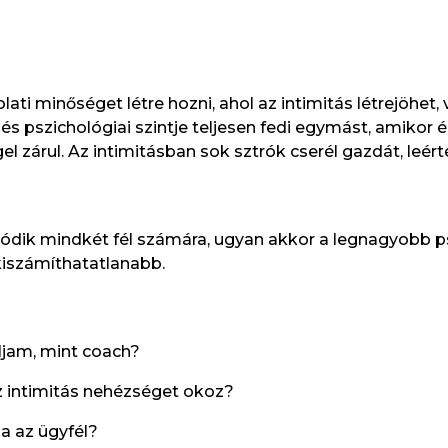
ati minőséget létre hozni, ahol az intimitás létrejöhet,
és pszichológiai szintje teljesen fedi egymást, amikor
l zárul. Az intimitásban sok sztrók cserél gazdát, leér
záródik mindkét fél számára, ugyan akkor a legnagyobb ps
kiszámíthatatlanabb.
ljam, mint coach?
z intimitás nehézséget okoz?
ja az ügyfél?