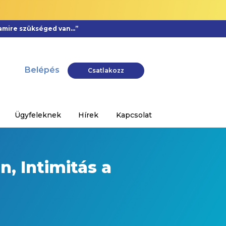
, amire szükséged van…”
Belépés
Csatlakozz
Ügyfeleknek
Hírek
Kapcsolat
, Intimitás a