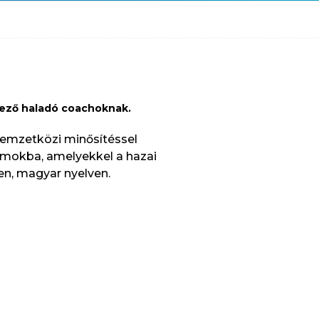
lkező haladó coachoknak.
 nemzetközi minősítéssel
ramokba, amelyekkel a hazai
en, magyar nyelven.