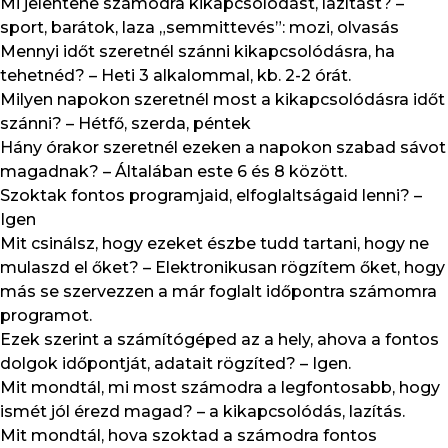
Mi jelentene számodra kikapcsolódást, lazítást? –
sport, barátok, laza „semmittevés”: mozi, olvasás
Mennyi időt szeretnél szánni kikapcsolódásra, ha
tehetnéd? – Heti 3 alkalommal, kb. 2-2 órát.
Milyen napokon szeretnél most a kikapcsolódásra időt
szánni? – Hétfő, szerda, péntek
Hány órakor szeretnél ezeken a napokon szabad sávot
magadnak? – Általában este 6 és 8 között.
Szoktak fontos programjaid, elfoglaltságaid lenni? –
Igen
Mit csinálsz, hogy ezeket észbe tudd tartani, hogy ne
mulaszd el őket? – Elektronikusan rögzítem őket, hogy
más se szervezzen a már foglalt időpontra számomra
programot.
Ezek szerint a számítógéped az a hely, ahova a fontos
dolgok időpontját, adatait rögzíted? – Igen.
Mit mondtál, mi most számodra a legfontosabb, hogy
ismét jól érezd magad? – a kikapcsolódás, lazítás.
Mit mondtál, hova szoktad a számodra fontos