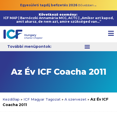
Egyesületi tagdíj befizetés 2026
Bővebben→
Következő esemény:
ICF MAP | Barnóczki Annamária MCC, ACTC | „Amikor azt kapod,
amit akarsz, de nem azt, amire szükséged van…”
További menüpontok:
Az Év ICF Coacha 2011
Az Év ICF
Kezdőlap
»
ICF Magyar Tagozat
»
A szervezet
»
Coacha 2011