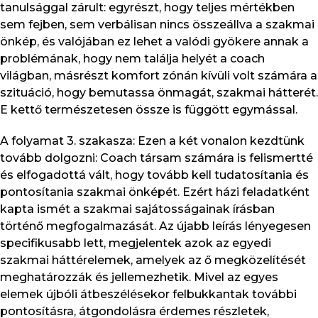
tanulsággal zárult: egyrészt, hogy teljes mértékben
sem fejben, sem verbálisan nincs összeállva a szakmai
önkép, és valójában ez lehet a valódi gyökere annak a
problémának, hogy nem találja helyét a coach
világban, másrészt komfort zónán kívüli volt számára a
szituáció, hogy bemutassa önmagát, szakmai hátterét.
E kettő természetesen össze is függött egymással.
A folyamat 3. szakasza: Ezen a két vonalon kezdtünk
tovább dolgozni: Coach társam számára is felismertté
és elfogadottá vált, hogy tovább kell tudatosítania és
pontosítania szakmai önképét. Ezért házi feladatként
kapta ismét a szakmai sajátosságainak írásban
történő megfogalmazását. Az újabb leírás lényegesen
specifikusabb lett, megjelentek azok az egyedi
szakmai háttérelemek, amelyek az ő megközelítését
meghatározzák és jellemezhetik. Mivel az egyes
elemek újbóli átbeszélésekor felbukkantak további
pontosításra, átgondolásra érdemes részletek,