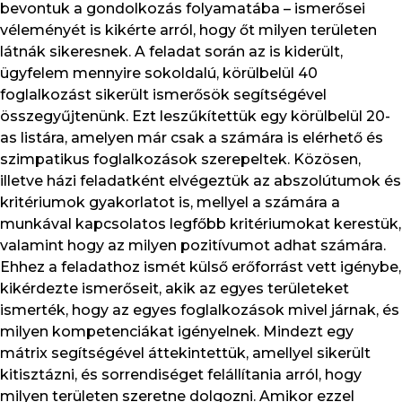
bevontuk a gondolkozás folyamatába – ismerősei
véleményét is kikérte arról, hogy őt milyen területen
látnák sikeresnek. A feladat során az is kiderült,
ügyfelem mennyire sokoldalú, körülbelül 40
foglalkozást sikerült ismerősök segítségével
összegyűjtenünk. Ezt leszűkítettük egy körülbelül 20-
as listára, amelyen már csak a számára is elérhető és
szimpatikus foglalkozások szerepeltek. Közösen,
illetve házi feladatként elvégeztük az abszolútumok és
kritériumok gyakorlatot is, mellyel a számára a
munkával kapcsolatos legfőbb kritériumokat kerestük,
valamint hogy az milyen pozitívumot adhat számára.
Ehhez a feladathoz ismét külső erőforrást vett igénybe,
kikérdezte ismerőseit, akik az egyes területeket
ismerték, hogy az egyes foglalkozások mivel járnak, és
milyen kompetenciákat igényelnek. Mindezt egy
mátrix segítségével áttekintettük, amellyel sikerült
kitisztázni, és sorrendiséget felállítania arról, hogy
milyen területen szeretne dolgozni. Amikor ezzel