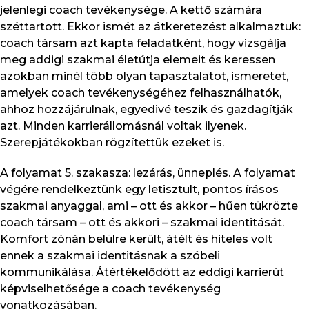
jelenlegi coach tevékenysége. A kettő számára
széttartott. Ekkor ismét az átkeretezést alkalmaztuk:
coach társam azt kapta feladatként, hogy vizsgálja
meg addigi szakmai életútja elemeit és keressen
azokban minél több olyan tapasztalatot, ismeretet,
amelyek coach tevékenységéhez felhasználhatók,
ahhoz hozzájárulnak, egyedivé teszik és gazdagítják
azt. Minden karrierállomásnál voltak ilyenek.
Szerepjátékokban rögzítettük ezeket is.
A folyamat 5. szakasza: lezárás, ünneplés. A folyamat
végére rendelkeztünk egy letisztult, pontos írásos
szakmai anyaggal, ami – ott és akkor – hűen tükrözte
coach társam – ott és akkori – szakmai identitását.
Komfort zónán belülre került, átélt és hiteles volt
ennek a szakmai identitásnak a szóbeli
kommunikálása. Átértékelődött az eddigi karrierút
képviselhetősége a coach tevékenység
vonatkozásában.