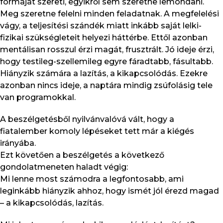
formáját szereti, egyikről sem szeretne lemondani.
Meg szeretne felelni minden feladatnak. A megfelelési
vágy, a teljesítési szándék miatt inkább saját lelki-
fizikai szükségleteit helyezi háttérbe. Ettől azonban
mentálisan rosszul érzi magát, frusztrált. Jó ideje érzi,
hogy testileg-szellemileg egyre fáradtabb, fásultabb.
Hiányzik számára a lazítás, a kikapcsolódás. Ezekre
azonban nincs ideje, a naptára mindig zsúfolásig tele
van programokkal.
A beszélgetésből nyilvánvalóvá vált, hogy a
fiatalember komoly lépéseket tett már a kiégés
irányába.
Ezt követően a beszélgetés a következő
gondolatmeneten haladt végig:
Mi lenne most számodra a legfontosabb, ami
leginkább hiányzik ahhoz, hogy ismét jól érezd magad
– a kikapcsolódás, lazítás.