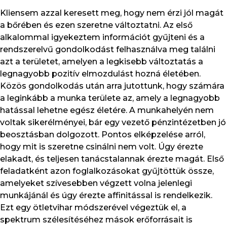
Kliensem azzal keresett meg, hogy nem érzi jól magát
a bőrében és ezen szeretne változtatni. Az első
alkalommal igyekeztem információt gyűjteni és a
rendszerelvű gondolkodást felhasználva meg találni
azt a területet, amelyen a legkisebb változtatás a
legnagyobb pozitív elmozdulást hozná életében.
Közös gondolkodás után arra jutottunk, hogy számára
a leginkább a munka területe az, amely a legnagyobb
hatással lehetne egész életére. A munkahelyén nem
voltak sikerélményei, bár egy vezető pénzintézetben jó
beosztásban dolgozott. Pontos elképzelése arról,
hogy mit is szeretne csinálni nem volt. Úgy érezte
elakadt, és teljesen tanácstalannak érezte magát. Első
feladatként azon foglalkozásokat gyűjtöttük össze,
amelyeket szívesebben végzett volna jelenlegi
munkájánál és úgy érezte affinitással is rendelkezik.
Ezt egy ötletvihar módszerével végeztük el, a
spektrum szélesítéséhez mások erőforrásait is