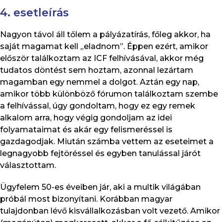
4. esetleírás
Nagyon távol áll tőlem a pályázatírás, főleg akkor, ha
saját magamat kell „eladnom”. Éppen ezért, amikor
először találkoztam az ICF felhívásával, akkor még
tudatos döntést sem hoztam, azonnal lezártam
magamban egy nemmel a dolgot. Aztán egy nap,
amikor több különböző fórumon találkoztam szembe
a felhívással, úgy gondoltam, hogy ez egy remek
alkalom arra, hogy végig gondoljam az idei
folyamataimat és akár egy felismeréssel is
gazdagodjak. Miután számba vettem az eseteimet a
legnagyobb fejtöréssel és egyben tanulással járót
választottam.
Ügyfelem 50-es éveiben jár, aki a multik világában
próbál most bizonyítani. Korábban magyar
tulajdonban lévő kisvállalkozásban volt vezető. Amikor