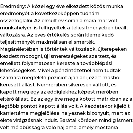
Eredmény: A közel egy éve elkezdett közös munka
eredményét a következőképpen tudnám
összefoglalni. Az elmúlt év során a mára már volt
munkahelyén is felfigyeltek a teljesítményében beállt
változásra. Az éves értékelés során kiemelkedő
teljesítményét maximálisan elismerték.
Magánéletében is történtek változások, újterepeken
kezdett mozogni, új ismeretségeket szerzett, és
emellett folyamatosan kereste a továbblépési
lehetőségeket. Mivel a pénzintézetnél nem tudtak
számára megfelelő pozíciót ajánlani, ezért máshol
keresett állást. Nemrégiben sikeresen váltott, és
kapott meg egy az eddigiekhez képest merőben
eltérő állást. Ez az egy éve megalkotott mátrixban az a
legtöbb pontot kapott állás volt. A kezdetekor kijelölt
karriertéma megjelölése, helyesnek bizonyult, mert az
élete virágzásnak indult. Barátai körében mindig ismert
volt mélabússágra való hajlama, amely mostanra