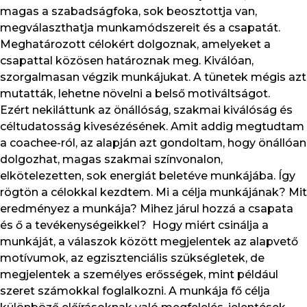
magas a szabadságfoka, sok beosztottja van,
megválaszthatja munkamódszereit és a csapatát.
Meghatározott célokért dolgoznak, amelyeket a
csapattal közösen határoznak meg. Kiválóan,
szorgalmasan végzik munkájukat. A tünetek mégis azt
mutatták, lehetne növelni a belső motiváltságot.
Ezért nekiláttunk az önállóság, szakmai kiválóság és
céltudatosság kivesézésének. Amit addig megtudtam
a coachee-ról, az alapján azt gondoltam, hogy önállóan
dolgozhat, magas szakmai színvonalon,
elkötelezetten, sok energiát beletéve munkájába. Így
rögtön a célokkal kezdtem. Mi a célja munkájának? Mit
eredményez a munkája? Mihez járul hozzá a csapata
és ő a tevékenységeikkel? Hogy miért csinálja a
munkáját, a válaszok között megjelentek az alapvető
motívumok, az egzisztenciális szükségletek, de
megjelentek a személyes erősségek, mint például
szeret számokkal foglalkozni. A munkája fő célja