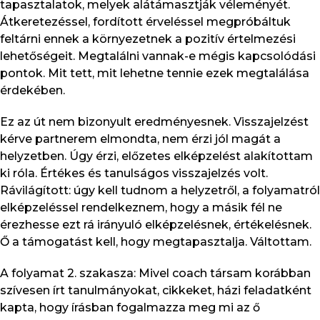
tapasztalatok, melyek alátámasztják véleményét.
Átkeretezéssel, fordított érveléssel megpróbáltuk
feltárni ennek a környezetnek a pozitív értelmezési
lehetőségeit. Megtalálni vannak-e mégis kapcsolódási
pontok. Mit tett, mit lehetne tennie ezek megtalálása
érdekében.
Ez az út nem bizonyult eredményesnek. Visszajelzést
kérve partnerem elmondta, nem érzi jól magát a
helyzetben. Úgy érzi, előzetes elképzelést alakítottam
ki róla. Értékes és tanulságos visszajelzés volt.
Rávilágított: úgy kell tudnom a helyzetről, a folyamatról
elképzeléssel rendelkeznem, hogy a másik fél ne
érezhesse ezt rá irányuló elképzelésnek, értékelésnek.
Ő a támogatást kell, hogy megtapasztalja. Váltottam.
A folyamat 2. szakasza: Mivel coach társam korábban
szívesen írt tanulmányokat, cikkeket, házi feladatként
kapta, hogy írásban fogalmazza meg mi az ő