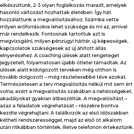
elkészültünk, 2-3 olyan foglalkozás maradt, amelyek
hasonló változást hozhattak életében. Így hát
hozzáláttunk a megvalósításához. Számba vette
milyen erőforrásokra lehet szüksége és mi az, amivel
már rendelkezik. Fontosnak tartottuk azt is
megvizsgálni, milyen pénzügyi háttér, új képességek,
kapcsolatok szükségesek az új áhított állás
elnyeréséhez. A coaching ülések alatt rengeteget
jegyzetelt, folyamatosan újabb ötletei támadtak. Az
ülések alatt kidolgozott terveken még otthon is
tovább dolgozott – még részletesebbé téve azokat.
Természetesen a terv megvalósítás nélkül mit sem ért
volna, ezért a megvalósítás szakában a nehézségeket,
akadályokat gyakran átbeszéltük. A megvalósítást –
azaz a feladatok végrehatását – részekre bontva
kezdte végrehajtani. A találkozók az első időszakban
kétheti rendszerességgel, majd az első öt alkalom
után ritkábban történtek, illetve telefonon értekeztünk.