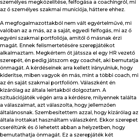
személyes megközelítése, felfogása a coachingról, mi
az ő személyes szakmai muníciója, háttere ehhez.
A megfogalmazottakból nem vált egyértelművé, mi
valóban az a más, az a saját, egyedi felfogás, mi az ő
egyéni szakmai portfoliója, amitől ő másnak érzi
magát. Ennek felismertetésére szerepjátékot
alkalmaztam. Megkértem őt játssza el egy HR vezető
szerepét, én pedig játszom egy coachét, aki bemutatja
önmagát. A kérdéseinek arra kellett irányulniuk, hogy
kiderítse, miben vagyok én más, mint a többi coach, mi
az én saját szakmai portfolióm. Válaszként én
kizárólag az általa leírtakból dolgoztam. A
szituációjáték végén arra a kérdésre, milyennek találta
a válaszaimat, azt válaszolta, hogy jellemzően
általánosnak. Szembesítettem azzal, hogy kizárólag az
általa írottakat használtam válaszként. Ekkor szerepet
cseréltünk és ő lehetett abban a helyzetben, hogy
bemutathatja önmagát. Ez a szerepjáték két