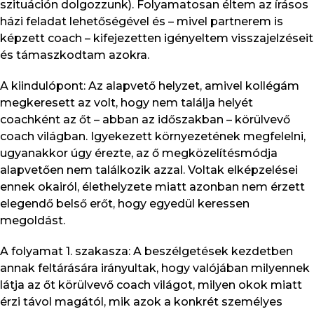
szituáción dolgozzunk). Folyamatosan éltem az írásos
házi feladat lehetőségével és – mivel partnerem is
képzett coach – kifejezetten igényeltem visszajelzéseit
és támaszkodtam azokra.
A kiindulópont: Az alapvető helyzet, amivel kollégám
megkeresett az volt, hogy nem találja helyét
coachként az őt – abban az időszakban – körülvevő
coach világban. Igyekezett környezetének megfelelni,
ugyanakkor úgy érezte, az ő megközelítésmódja
alapvetően nem találkozik azzal. Voltak elképzelései
ennek okairól, élethelyzete miatt azonban nem érzett
elegendő belső erőt, hogy egyedül keressen
megoldást.
A folyamat 1. szakasza: A beszélgetések kezdetben
annak feltárására irányultak, hogy valójában milyennek
látja az őt körülvevő coach világot, milyen okok miatt
érzi távol magától, mik azok a konkrét személyes