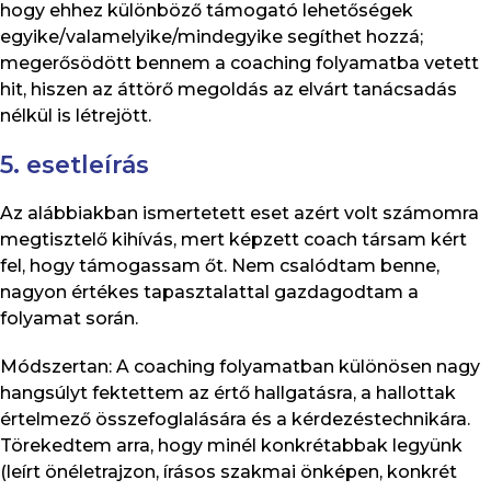
hogy ehhez különböző támogató lehetőségek
egyike/valamelyike/mindegyike segíthet hozzá;
megerősödött bennem a coaching folyamatba vetett
hit, hiszen az áttörő megoldás az elvárt tanácsadás
nélkül is létrejött.
5. esetleírás
Az alábbiakban ismertetett eset azért volt számomra
megtisztelő kihívás, mert képzett coach társam kért
fel, hogy támogassam őt. Nem csalódtam benne,
nagyon értékes tapasztalattal gazdagodtam a
folyamat során.
Módszertan: A coaching folyamatban különösen nagy
hangsúlyt fektettem az értő hallgatásra, a hallottak
értelmező összefoglalására és a kérdezéstechnikára.
Törekedtem arra, hogy minél konkrétabbak legyünk
(leírt önéletrajzon, írásos szakmai önképen, konkrét