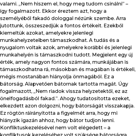
valami. „Nem hiszem el, hogy meg tudom csinálni” –
így fogalmazott. Ekkor éreztem azt, hogy a
személyéből fakadó dologgal nézünk szembe. Arra
jutottunk, összeszedjük a fontos értékeit. Ezekből
kiemeltük azokat, amelyekre jelenlegi
munkahelyzeteiben támaszkodhat. A tudás és a
nyugalom voltak azok, amelyekre korábbi és jelenlegi
munkahelyén is támaszkodni tudott. Megjelent egy új
érték, amely nagyon fontos számára, munkájában is
támaszkodhatna rá, másokban és magában is értékeli,
mégis mostanában hiányolja önmagából. Ez a
bátorság. Alapvetően bátornak tartotta magát. Úgy
fogalmazott, „Nem riadok vissza helyzetektől, ez az
önelfogadásból fakad.”. Ahogy tudatosította ezeket,
elkezdett azon dolgozni, hogy bátorságát visszakapja.
Ez rögtön ráirányította a figyelmét arra, hogy mi
hiányzik igazán ahhoz, hogy bátor tudjon lenni.
Konfliktuskezelésével nem volt elégedett – a
konfliktusok kezeléséhez volt szüksége bátorságra.