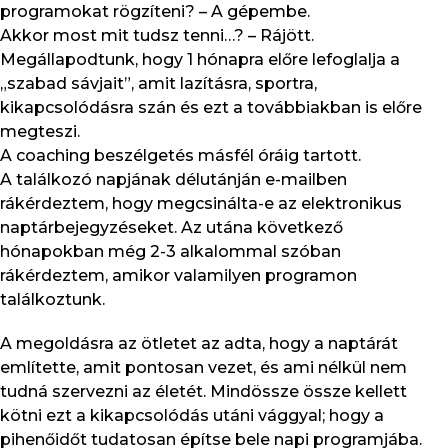
programokat rögzíteni? – A gépembe.
Akkor most mit tudsz tenni…? – Rájött.
Megállapodtunk, hogy 1 hónapra előre lefoglalja a
„szabad sávjait”, amit lazításra, sportra,
kikapcsolódásra szán és ezt a továbbiakban is előre
megteszi.
A coaching beszélgetés másfél óráig tartott.
A találkozó napjának délutánján e-mailben
rákérdeztem, hogy megcsinálta-e az elektronikus
naptárbejegyzéseket. Az utána következő
hónapokban még 2-3 alkalommal szóban
rákérdeztem, amikor valamilyen programon
találkoztunk.
A megoldásra az ötletet az adta, hogy a naptárát
említette, amit pontosan vezet, és ami nélkül nem
tudná szervezni az életét. Mindössze össze kellett
kötni ezt a kikapcsolódás utáni vággyal; hogy a
pihenőidőt tudatosan építse bele napi programjába.