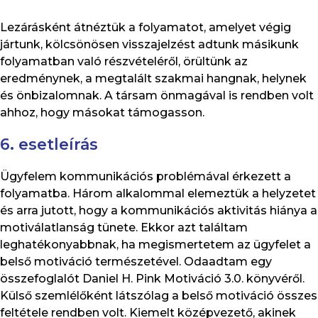
Lezárásként átnéztük a folyamatot, amelyet végig
jártunk, kölcsönösen visszajelzést adtunk másikunk
folyamatban való részvételéről, örültünk az
eredménynek, a megtalált szakmai hangnak, helynek
és önbizalomnak. A társam önmagával is rendben volt
ahhoz, hogy másokat támogasson.
6. esetleírás
Ügyfelem kommunikációs problémával érkezett a
folyamatba. Három alkalommal elemeztük a helyzetet
és arra jutott, hogy a kommunikációs aktivitás hiánya a
motiválatlanság tünete. Ekkor azt találtam
leghatékonyabbnak, ha megismertetem az ügyfelet a
belső motiváció természetével. Odaadtam egy
összefoglalót Daniel H. Pink Motiváció 3.0. könyvéről.
Külső szemlélőként látszólag a belső motiváció összes
feltétele rendben volt. Kiemelt középvezető, akinek