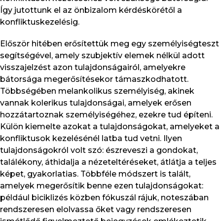
Így jutottunk el az önbizalom kérdéskörétől a
konfliktuskezelésig.
Először hitében erősítettük meg egy személyiségteszt
segítségével, amely szubjektív elemek nélkül adott
visszajelzést azon tulajdonságairól, amelyekre
bátorsága megerősítésekor támaszkodhatott.
Többségében melankolikus személyiség, akinek
vannak kolerikus tulajdonságai, amelyek erősen
hozzátartoznak személyiségéhez, ezekre tud építeni.
Külön kiemelte azokat a tulajdonságokat, amelyeket a
konfliktusok kezelésénél latba tud vetni. Ilyen
tulajdonságokról volt szó: észreveszi a gondokat,
találékony, áthidalja a nézeteltéréseket, átlátja a teljes
képet, gyakorlatias. Többféle módszert is talált,
amelyek megerősítik benne ezen tulajdonságokat:
például biciklizés közben fókuszál rájuk, noteszában
rendszeresen elolvassa őket vagy rendszeresen