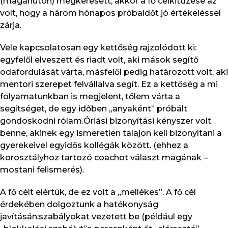
(magánúton) megkeresett, akkor a fő célkitűzése az
volt, hogy a három hónapos próbaidőt jó értékeléssel
zárja.
Vele kapcsolatosan egy kettőség rajzolódott ki:
egyfelől elveszett és riadt volt, aki mások segítő
odafordulását várta, másfelől pedig határozott volt, aki
mentori szerepet felvállalva segít. Ez a kettőség a mi
folyamatunkban is megjelent, tőlem várta a
segítséget, de egy időben „anyaként” próbált
gondoskodni rólam.Óriási bizonyítási kényszer volt
benne, akinek egy ismeretlen talajon kell bizonyítani a
gyerekeivel egyidős kollégák között. (ehhez a
korosztályhoz tartozó coachot választ magának –
mostani felismerés).
A fő célt elértük, de ez volt a „mellékes”. A fő cél
érdekében dolgoztunk a hatékonyság
javításán:szabályokat vezetett be (például egy