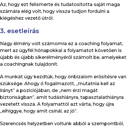
Az, hogy ezt felismerte és tudatosította saját maga
számára elég volt, hogy vissza tudjon fordulni a
kiégéshez vezető útról.
3. esetleírás
Nagy élmény volt számomra ez a coaching folyamat,
mert az ügyfél hónapokkal a folyamatot követően is
újabb és újabb sikerélményéről számolt be, amelyeket
a coachingnak tulajdonít.
A munkát úgy kezdtük, hogy önbizalom erősítésre van
szüksége. Ahogy ő fogalmazott, „mutatnia kell az
irányt” a pozíciójában, de „nem érzi magát
biztonságban”, amit tudáshiányra, tapasztalathiányra
vezetett vissza. A folyamattól azt várta, hogy újra
„elhiggye, hogy amit csinál, az jó”.
Szerencsés helyzetben voltunk abból a szempontból,