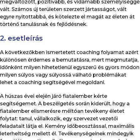
megváltozott, pozitívabb, és vidámabb személyiséggé
vált. Számos új területen szerzett jártasságot, vált
egyre nyitottabbá, és kötelezte el magát az életen át
történő tanulásnak és fejlődésnek.
2. esetleírás
A következőkben ismertetett coaching folyamat azért
különösen érdemes a bemutatásra, mert megmutatja,
időnként milyen hihetetlenül egyszerű és gyors módon
milyen súlyos vagy súlyossá válható problémákat
lehet a coaching segítségével megoldani.
A húszas évei elején járó fiatalember kérte
segítségemet. A beszélgetés során kiderült, hogy a
fiatalember elismerésre méltóan tevékeny életet
folytat: tanul, vállalkozik, egy szervezet vezetői
feladatait látja el. Kemény időbeosztással, maximális
leterheltség mellett él. Tevékenységeinek mindegyik