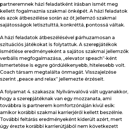
partneremnek házi feladatként írásban ismét meg
kellett fogalmaznia szakmai önképét. A házi feladatok
és azok átbeszélése során az őt jellemző szakmai
sajátosságok letisztulttá, konkréttá, pontossá váltak.
A házi feladatok átbeszélésével párhuzamosan a
szituációs játékokat is folytattuk. A szerepjátékok
ismétlése eredményeként a sajátos szakmai jellemzők
verbális megfogalmazása, „elevator speach”-ként
ismertetése is egyre gördülékenyebb, hitelesebb volt.
Coach társam megtalálta önmagát. Visszajelzése
szerint „peace and relax” jellemezte érzéseit.
A folyamat 4. szakasza: Nyilvánvalóvá vált ugyanakkor,
hogy a szerepjátéknak van egy mozzanata, ami
továbbra is partnerem komfortzónáján kívül esik:
amikor korábbi szakmai karrierjéről kellett beszélnie.
További feltárás eredményeként kiderült azért, mert
úgy érezte korábbi karrierútjából nem következett