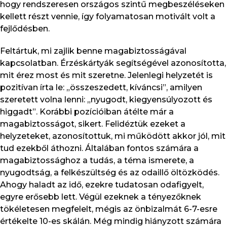
hogy rendszeresen országos szintű megbeszéléseken
kellett részt vennie, így folyamatosan motivált volt a
fejlődésben.
Feltártuk, mi zajlik benne magabiztosságával
kapcsolatban. Érzéskártyák segítségével azonosította,
mit érez most és mit szeretne. Jelenlegi helyzetét is
pozitívan írta le: „összeszedett, kíváncsi”, amilyen
szeretett volna lenni: „nyugodt, kiegyensúlyozott és
higgadt”. Korábbi pozícióiban átélte már a
magabiztosságot, sikert. Felidéztük ezeket a
helyzeteket, azonosítottuk, mi működött akkor jól, mit
tud ezekből áthozni. Általában fontos számára a
magabiztossághoz a tudás, a téma ismerete, a
nyugodtság, a felkészültség és az odaillő öltözködés.
Ahogy haladt az idő, ezekre tudatosan odafigyelt,
egyre erősebb lett. Végül ezeknek a tényezőknek
tökéletesen megfelelt, mégis az önbizalmát 6-7-esre
értékelte 10-es skálán. Még mindig hiányzott számára