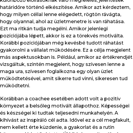
különböző előírásoknak való megfelelés, jelentések
határidőre történő elkészítése. Amikor azt kérdeztem,
hogy milyen céllal lenne elégedett, rögtön rávágta,
hogy olyannal, ahol az üzletmenetre is van ráhatása.
Ezt ma ritkán tudja megélni. Amikor jelenlegi
pozíciójába lépett, akkor is ez a törekvés motiválta.
Korábbi pozíciójában még kevésbé tudott ráhatást
gyakorolni a vállalat működésére. Ez a célja megjelent
más aspektusokban is. Például, amikor az értékrendjét
vizsgáltuk, szintén megjelent, hogy szívesen lenne a
maga ura, szívesen foglalkozna egy olyan üzlet
működtetésével, amit sikerre tud vinni, sikeresen tud
működtetni.
Korábban a coachee esetében adott volt a pozitív
környezet a belsőleg motivált állapothoz. Képességei
és készségei ki tudtak teljesedni munkahelyén. A
kihívást az inspiráló cél adta. Idővel ez a cél megfakult,
nem kellett érte küzdenie, a gyakorlat és a rutin