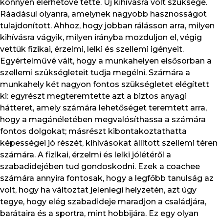
könnyen elérhetővé tette. Új kihívásra volt szüksége.
Ráadásul olyanra, amelynek nagyobb hasznosságot
tulajdonított. Ahhoz, hogy jobban rálásson arra, milyen
kihívásra vágyik, milyen irányba mozduljon el, végig
vettük fizikai, érzelmi, lelki és szellemi igényeit.
Egyértelművé vált, hogy a munkahelyen elsősorban a
szellemi szükségleteit tudja megélni. Számára a
munkahely két nagyon fontos szükségletet elégített
ki: egyrészt megteremtette azt a biztos anyagi
hátteret, amely számára lehetőséget teremtett arra,
hogy a magánéletében megvalósíthassa a számára
fontos dolgokat; másrészt kibontakoztathatta
képességei jó részét, kihívásokat állított szellemi téren
számára. A fizikai, érzelmi és lelki jólétéről a
szabadidejében tud gondoskodni. Ezek a coachee
számára annyira fontosak, hogy a legfőbb tanulság az
volt, hogy ha változtat jelenlegi helyzetén, azt úgy
tegye, hogy elég szabadideje maradjon a családjára,
barátaira és a sportra, mint hobbijára. Ez egy olyan