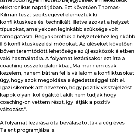
ismétlődő figyelmeztető bejegyzések emlékeztetik
elektronikus naptárjában. Ezt követően Thomas-
Kilman teszt segítségével elemeztük ki
konfliktuskezelési technikáit, illetve azokat a helyzet
típusokat, amelyekben leginkább szüksége volt
támogatásra. Begyakoroltuk a helyzetekhez leginkább
illő konfliktuskezelési módokat. Az üléseket követően
bőven teremtődött lehetősége az új eszközök életben
való használatára. A folyamat lezárásakor ezt írta a
coaching összefoglalónkba: „Ma már nem csak
kezelem, hanem bátran fel is vállalom a konfliktusokat
úgy, hogy azok megoldása elégedettséggel tölt el.
Igazi sikernek azt nevezem, hogy pozitív visszajelzést
kapok olyan kollégáktól, akik nem tudják hogy
coaching-on vettem részt, így látják a pozitív
változást.”.
A folyamat lezárása óta beválasztották a cég éves
Talent programjába is.