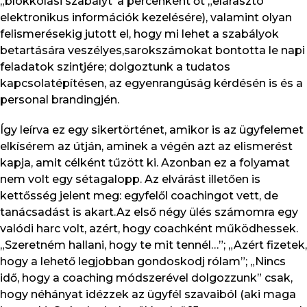
„blokkolási szabályt”a percenként őt „elárasztó”
elektronikus információk kezelésére), valamint olyan
felismerésekig jutott el, hogy mi lehet a szabályok
betartására veszélyes,sarokszámokat bontotta le napi
feladatok szintjére; dolgoztunk a tudatos
kapcsolatépítésen, az egyenrangúság kérdésén is és a
personal brandingjén.
Így leírva ez egy sikertörténet, amikor is az ügyfelemet
elkísérem az útján, aminek a végén azt az elismerést
kapja, amit célként tűzött ki. Azonban ez a folyamat
nem volt egy sétagalopp. Az elvárást illetően is
kettősség jelent meg: egyfelől coachingot vett, de
tanácsadást is akart.Az első négy ülés számomra egy
valódi harc volt, azért, hogy coachként működhessek.
„Szeretném hallani, hogy te mit tennél…”; „Azért fizetek,
hogy a lehető legjobban gondoskodj rólam”; „Nincs
idő, hogy a coaching módszerével dolgozzunk” csak,
hogy néhányat idézzek az ügyfél szavaiból (aki maga