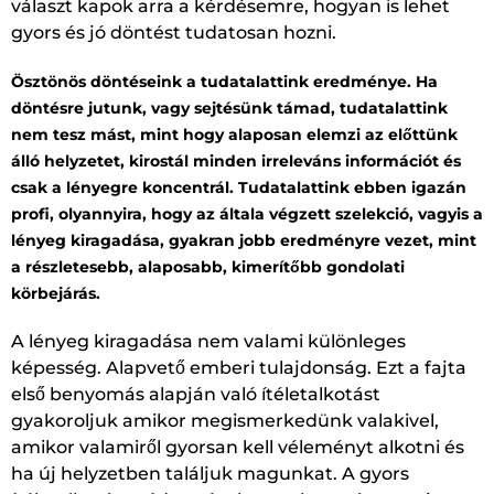
választ kapok arra a kérdésemre, hogyan is lehet
gyors és jó döntést tudatosan hozni.
Ösztönös döntéseink a tudatalattink eredménye. Ha
döntésre jutunk, vagy sejtésünk támad, tudatalattink
nem tesz mást, mint hogy alaposan elemzi az előttünk
álló helyzetet, kirostál minden irreleváns információt és
csak a lényegre koncentrál. Tudatalattink ebben igazán
profi, olyannyira, hogy az általa végzett szelekció, vagyis a
lényeg kiragadása, gyakran jobb eredményre vezet, mint
a részletesebb, alaposabb, kimerítőbb gondolati
körbejárás.
A lényeg kiragadása nem valami különleges
képesség. Alapvető emberi tulajdonság. Ezt a fajta
első benyomás alapján való ítéletalkotást
gyakoroljuk amikor megismerkedünk valakivel,
amikor valamiről gyorsan kell véleményt alkotni és
ha új helyzetben találjuk magunkat. A gyors