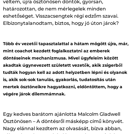
véltem, újra ösztönösen döntök, gyorsan,
határozottan, de nem mérlegelek minden
eshetőséget. Visszacsengtek régi edzőm szavai.
Elbizonytalanodtam, biztos, hogy jó úton járok?
Több év vezetői tapasztalattal a hátam mögött újra, már,
mint coachot kezdett foglalkoztatni az emberek
döntéseinek mechanizmusa. Mivel ügyfeleim között
akadtak úgynevezett született vezetők, akik zsigerből
tudták hogyan kell az adott helyzetben lépni és olyanok
is, akik sok-sok tanulás, gyakorlás, tudatosítás után
mertek ösztöneikre hagyatkozni, eldöntöttem, hogy a
végére járok dilemmámnak.
Egy kedves barátom ajánlotta Malcolm Gladwell
Ösztönösen – A döntésről másképp című könyvét.
Nagy elánnal kezdtem az olvasását, bízva abban,