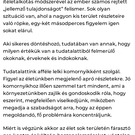
ítéletalkotás módszerével az ember számos rejtett
„jellemző tulajdonságot” felismer. Sok olyan
szituáció van, ahol a nagyon kis terület részleteire
való röpke, egy-két másodperces figyelem igen
sokat elárul.
Aki sikeres döntéshozó, tudatában van annak, hogy
milyen értékük van a tudatalattiból felmerülő
okoknak, érveknek és indokoknak.
Tudatalattink afféle lelki komornyikként szolgál.
Figyel az életünkben megjelenő apró részletekre. Jó
komornyikhoz illően szemmel tart mindent, ami a
környezetünkben zajlik és gondoskodik róla, hogy
eszerint, megfelelően viselkedjünk, miközben
megadja a szabadságot arra, hogy az éppen
megoldandó, fő problémára koncentráljunk.
Miért is végzünk akkor az élet sok területén fárasztó