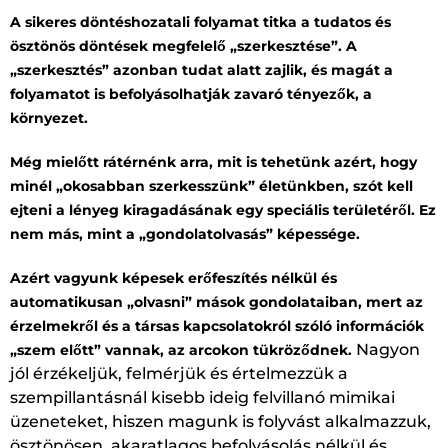
A sikeres döntéshozatali folyamat titka a tudatos és
ösztönös döntések megfelelő „szerkesztése”. A
„szerkesztés” azonban tudat alatt zajlik, és magát a
folyamatot is befolyásolhatják zavaró tényezők, a
környezet.
Még mielőtt rátérnénk arra, mit is tehetünk azért, hogy
minél „okosabban szerkesszünk” életünkben, szót kell
ejteni a lényeg kiragadásának egy speciális területéről. Ez
nem más, mint a „gondolatolvasás” képessége.
Azért vagyunk képesek erőfeszítés nélkül és
automatikusan „olvasni” mások gondolataiban, mert az
érzelmekről és a társas kapcsolatokról szóló információk
Nagyon
„szem előtt” vannak, az arcokon tükröződnek.
jól érzékeljük, felmérjük és értelmezzük a
szempillantásnál kisebb ideig felvillanó mimikai
üzeneteket, hiszen magunk is folyvást alkalmazzuk,
ösztönösen, akaratlagos befolyásolás nélkül és