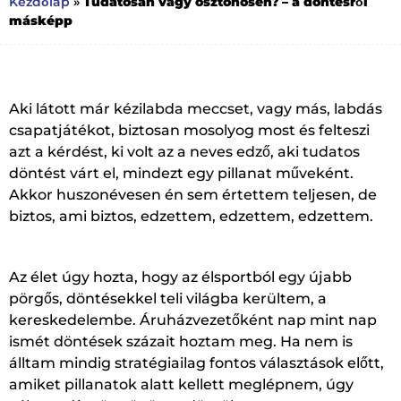
Tudatosan vagy ösztönösen? – a döntésről
Kezdőlap
»
másképp
Aki látott már kézilabda meccset, vagy más, labdás
csapatjátékot, biztosan mosolyog most és felteszi
azt a kérdést, ki volt az a neves edző, aki tudatos
döntést várt el, mindezt egy pillanat műveként.
Akkor huszonévesen én sem értettem teljesen, de
biztos, ami biztos, edzettem, edzettem, edzettem.
Az élet úgy hozta, hogy az élsportból egy újabb
pörgős, döntésekkel teli világba kerültem, a
kereskedelembe. Áruházvezetőként nap mint nap
ismét döntések százait hoztam meg. Ha nem is
álltam mindig stratégiailag fontos választások előtt,
amiket pillanatok alatt kellett meglépnem, úgy