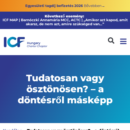
Egyesületi tagdíj befizetés 2026
Bővebben→
Következő esemény:
ICF MAP | Barnóczki Annamária MCC, ACTC | „Amikor azt kapod, amit
akarsz, de nem azt, amire szükséged van…”
Tudatosan vagy
ösztönösen? – a
döntésről másképp