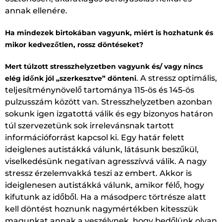
annak ellenére.
Ha mindezek birtokában vagyunk, miért is hozhatunk és
mikor kedvezőtlen, rossz döntéseket?
Mert túlzott stresszhelyzetben vagyunk és/ vagy nincs
. A stressz optimális,
elég időnk jól „szerkesztve” dönteni
teljesítménynövelő tartománya 115-ös és 145-ös
pulzusszám között van. Stresszhelyzetben azonban
sokunk igen izgatottá válik és egy bizonyos határon
túl szervezetünk sok irrelevánsnak tartott
információforrást kapcsol ki. Egy határ felett
ideiglenes autistákká válunk, látásunk beszűkül,
viselkedésünk negatívan agresszívvá válik. A nagy
stressz érzelemvakká teszi az embert. Akkor is
ideiglenesen autistákká válunk, amikor félő, hogy
kifutunk az időből. Ha a másodperc törtrésze alatt
kell döntést hoznunk nagymértékben kitesszük
magunkat annak a veszélynek, hogy bedőlünk olyan