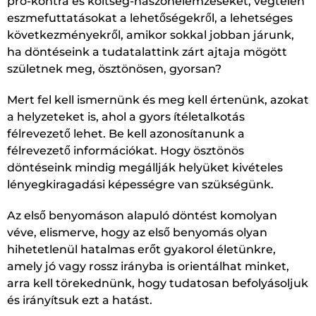
pro-kontra és költség-haszonelemzéseket, végtelen
eszmefuttatásokat a lehetőségekről, a lehetséges
következményekről, amikor sokkal jobban járunk,
ha döntéseink a tudatalattink zárt ajtaja mögött
születnek meg, ösztönösen, gyorsan?
Mert fel kell ismernünk és meg kell értenünk, azokat
a helyzeteket is, ahol a gyors ítéletalkotás
félrevezető lehet. Be kell azonosítanunk a
félrevezető információkat. Hogy ösztönös
döntéseink mindig megállják helyüket kivételes
lényegkiragadási képességre van szükségünk.
Az első benyomáson alapuló döntést komolyan
véve, elismerve, hogy az első benyomás olyan
hihetetlenül hatalmas erőt gyakorol életünkre,
amely jó vagy rossz irányba is orientálhat minket,
arra kell törekednünk, hogy tudatosan befolyásoljuk
és irányítsuk ezt a hatást.