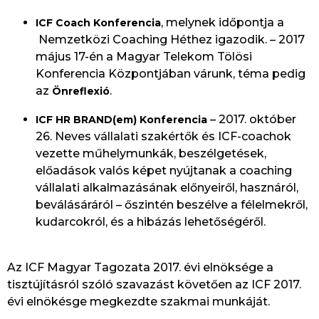
, melynek időpontja a
ICF Coach Konferencia
Nemzetközi Coaching Héthez igazodik. – 2017
május 17-én a Magyar Telekom Tölösi
Konferencia Központjában várunk, téma pedig
az
.
Önreflexió
– 2017. október
ICF HR BRAND(em) Konferencia
26. Neves vállalati szakértők és ICF-coachok
vezette műhelymunkák, beszélgetések,
előadások valós képet nyújtanak a coaching
vállalati alkalmazásának előnyeiről, hasznáról,
beválásáráról – őszintén beszélve a félelmekről,
kudarcokról, és a hibázás lehetőségéről.
Az ICF Magyar Tagozata 2017. évi elnöksége a
tisztújításról szóló szavazást követően az ICF 2017.
évi elnökésge megkezdte szakmai munkáját.