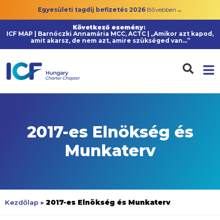
Egyesületi tagdíj befizetés 2026
Bővebben→
Következő esemény:
ICF MAP | Barnóczki Annamária MCC, ACTC | „Amikor azt kapod,
amit akarsz, de nem azt, amire szükséged van…”
2017-es Elnökség és
Munkaterv
2017-es Elnökség és Munkaterv
Kezdőlap
»