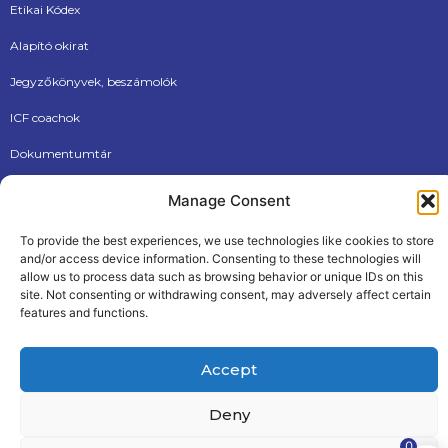
Etikai Kódex
Alapító okirat
Jegyzőkönyvek, beszámolók
ICF coachok
Dokumentumtár
Új tagjainknak
Manage Consent
To provide the best experiences, we use technologies like cookies to store
and/or access device information. Consenting to these technologies will
allow us to process data such as browsing behavior or unique IDs on this
site. Not consenting or withdrawing consent, may adversely affect certain
features and functions.
ÁSZF
Adatkezelési tájékoztató
Accept
© 2026, Internationational Coaching Federation Hungarian
Chapter
Made by The PALM Creative Agency
Deny
0