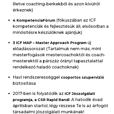
illetve coaching-berkekből és azon kívülről
érkeznek)
(fókuszában az ICF
4 KompetenciaFórum
kompetenciák és fejlesztésük áll, elsősorban a
minősítésre készülőknek ajánljuk)
új
3 ICF MAP – Master Approach Program
előadássorozat (Tartalmuk nem más, mint
mesterfogások mestercoachoktól és coach-
mesterektől a párszáz órányi tapasztalattal
rendelkező haladó coachoknak)
Havi rendszerességgel
csoportos szupervízió
biztosítása
2017-ben is folyatódik az
ICF Jószolgálati
. A hatodik évad
programja, a CSR Rapid Randi
áprilisban startol, légy részese Te is az árfogót
társadalmi jószolgálati munkának!