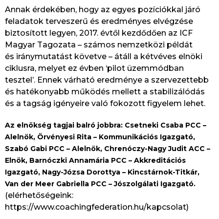
Annak érdekében, hogy az egyes pozíciókkal járó
feladatok terveszerű és eredményes elvégzése
biztosított legyen, 2017. évtől kezdődően az ICF
Magyar Tagozata – számos nemzetközi példát
és iránymutatást követve – átáll a kétvéves elnöki
ciklusra, melyet ez évben ‘pilot üzemmódban
tesztel’. Ennek várható eredménye a szervezettebb
és hatékonyabb működés mellett a stabilizálódás
és a tagság igényeire való fokozott figyelem lehet.
Az elnökség tagjai balró jobbra: Csetneki Csaba PCC –
Alelnök, Örvényesi Rita – Kommunikációs Igazgató,
Szabó Gabi PCC – Alelnök, Chrenóczy-Nagy Judit ACC –
Elnök, Barnóczki Annamária PCC – Akkreditációs
Igazgató, Nagy-Józsa Dorottya – Kincstárnok-Titkár,
Van der Meer Gabriella PCC – Jószolgálati Igazgató.
(elérhetőségeink:
https://www.coachingfederation.hu/kapcsolat)