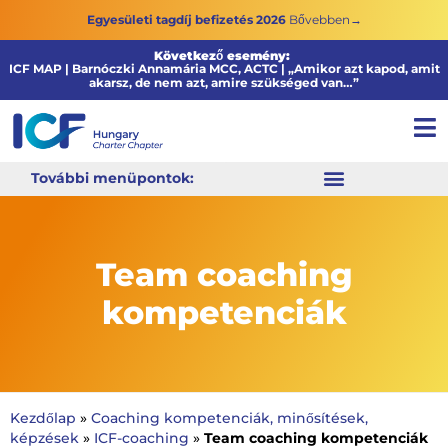
Egyesületi tagdíj befizetés 2026
Bővebben→
Következő esemény:
ICF MAP | Barnóczki Annamária MCC, ACTC | „Amikor azt kapod, amit
akarsz, de nem azt, amire szükséged van…”
További menüpontok:
Team coaching
kompetenciák
Kezdőlap
»
Coaching kompetenciák, minősítések,
Team coaching kompetenciák
képzések
»
ICF-coaching
»