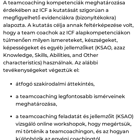
A teamcoaching kompetenciák meghatározása
érdekében az ICF a kutatását szigorúan a
megfigyelhető evidenciákra (bizonyítékokra)
alapozta. A kutatás célja annak feltérképezése volt,
hogy a team coachok az ICF alapkompetenciákon
túlmenően milyen ismereteket, készségeket,
képességeket és egyéb jellemzőket (KSAO, azaz
Knowledge, Skills, Abilities, and Other
characteristics) használnak. Az alábbi
tevékenységeket végeztük el:
átfogó szakirodalmi áttekintés,
a teamcoaching legfontosabb ismérveinek
meghatározása,
a teamcoaching feladatát és jellemzőit (KSAO)
vizsgáló online workshopok, hogy megértsük,
mi történik a teamcoachingon, és az hogyan
különbözik az egyéni coachingtól,