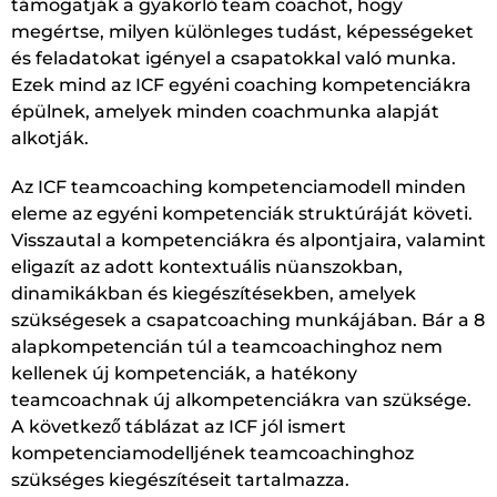
támogatják a gyakorló team coachot, hogy
megértse, milyen különleges tudást, képességeket
és feladatokat igényel a csapatokkal való munka.
Ezek mind az ICF egyéni coaching kompetenciákra
épülnek, amelyek minden coachmunka alapját
alkotják.
Az ICF teamcoaching kompetenciamodell minden
eleme az egyéni kompetenciák struktúráját követi.
Visszautal a kompetenciákra és alpontjaira, valamint
eligazít az adott kontextuális nüanszokban,
dinamikákban és kiegészítésekben, amelyek
szükségesek a csapatcoaching munkájában. Bár a 8
alapkompetencián túl a teamcoachinghoz nem
kellenek új kompetenciák, a hatékony
teamcoachnak új alkompetenciákra van szüksége.
A következő táblázat az ICF jól ismert
kompetenciamodelljének teamcoachinghoz
szükséges kiegészítéseit tartalmazza.