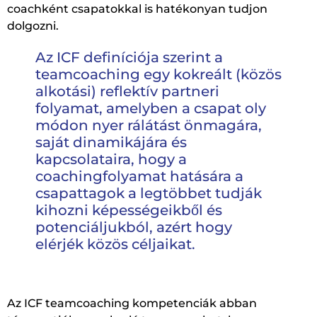
coachként csapatokkal is hatékonyan tudjon
dolgozni.
Az ICF definíciója szerint a
teamcoaching egy kokreált (közös
alkotási) reflektív partneri
folyamat, amelyben a csapat oly
módon nyer rálátást önmagára,
saját dinamikájára és
kapcsolataira, hogy a
coachingfolyamat hatására a
csapattagok a legtöbbet tudják
kihozni képességeikből és
potenciáljukból, azért hogy
elérjék közös céljaikat.​
Az ICF teamcoaching kompetenciák abban