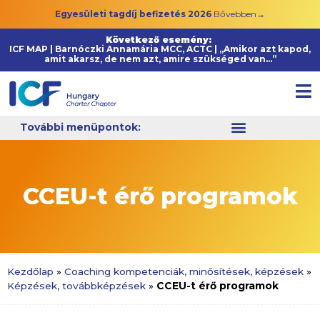
Egyesületi tagdíj befizetés 2026
Bővebben→
Következő esemény:
ICF MAP | Barnóczki Annamária MCC, ACTC | „Amikor azt kapod,
amit akarsz, de nem azt, amire szükséged van…”
További menüpontok:
CCEU-t érő programok
Kezdőlap
»
Coaching kompetenciák, minősítések, képzések
»
CCEU-t érő programok
Képzések, továbbképzések
»