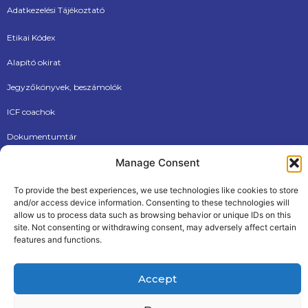
Adatkezelési Tájékoztató
Etikai Kódex
Alapító okirat
Jegyzőkönyvek, beszámolók
ICF coachok
Dokumentumtár
Manage Consent
Új tagjainknak
To provide the best experiences, we use technologies like cookies to store
and/or access device information. Consenting to these technologies will
allow us to process data such as browsing behavior or unique IDs on this
site. Not consenting or withdrawing consent, may adversely affect certain
features and functions.
ÁSZF
Adatkezelési tájékoztató
Accept
© 2026, Internationational Coaching Federation Hungarian
Chapter