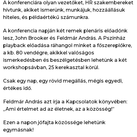
A konferenciára olyan vezetőket, HR szakembereket
hívtunk, akiket ismerünk, munkájuk, hozzáállásuk
hiteles, és példaértékű számunkra.
A konferencia napján két remek plenáris előadónk
lesz, John Brooker és Feldmár András. A Pszínház
playback előadása ráhangol minket a főszereplőkre,
a kb. 80 vendégre, akikkel valóságos
ismerkedésben és beszélgetésben lehetünk a két
workshopsávban, 25 kerekasztal körül.
Csak egy nap, egy rövid megállás, mégis egyedi,
értékes idő.
Feldmár András azt írja a Kapcsolatok könyvében:
„Ami értelmet ad az életnek, az a közösség!”
Ezen a napon jófajta közössége lehetünk
egymásnak!