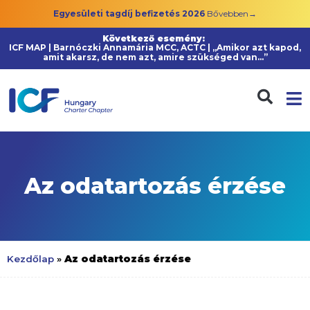
Egyesületi tagdíj befizetés 2026
Bővebben→
Következő esemény:
ICF MAP | Barnóczki Annamária MCC, ACTC | „Amikor azt kapod,
amit akarsz, de nem azt, amire szükséged van…”
Az odatartozás érzése
Az odatartozás érzése
Kezdőlap
»