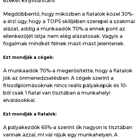
ezeket kinyilvánítani!
Megdöbbentő, hogy miközben a fiatalok közel 30%-
a érzi úgy, hogy a TOP5 skilljében szerepel a szakmai
alázat, addig a munkaadók 70%-a ennek pont az
ellenkezőjét látja: nem elég alázatosak. Vagyis a
fogalmak mindkét félnek mást-mást jelentenek.
Ezt mondják a cégek:
A munkaadók 70%-a megerősítette, hogy a fiatalok
jók az önmenedzselésben. A cégek szerint a
frissdiplomásoknak nincs reális pályaképük és 10-
ből csak 1 fiatal van tisztában a munkahelyi
elvárásokkal.
Ezt mondják a fiatalok:
A pályakezdők 65%-a szerint ők nagyon is tisztában
vannak azzal, mi vár rájuk egy munkahelyen. A