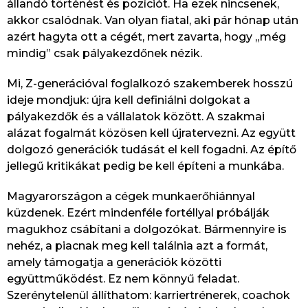
állandó történést és pozíciót. Ha ezek nincsenek,
akkor csalódnak. Van olyan fiatal, aki pár hónap után
azért hagyta ott a cégét, mert zavarta, hogy „még
mindig” csak pályakezdőnek nézik.
Mi, Z-generációval foglalkozó szakemberek hosszú
ideje mondjuk: újra kell definiálni dolgokat a
pályakezdők és a vállalatok között. A szakmai
alázat fogalmát közösen kell újratervezni. Az együtt
dolgozó generációk tudását el kell fogadni. Az építő
jellegű kritikákat pedig be kell építeni a munkába.
Magyarországon a cégek munkaerőhiánnyal
küzdenek. Ezért mindenféle fortéllyal próbálják
magukhoz csábítani a dolgozókat. Bármennyire is
nehéz, a piacnak meg kell találnia azt a formát,
amely támogatja a generációk közötti
együttműködést. Ez nem könnyű feladat.
Szerénytelenül állíthatom: karriertrénerek, coachok