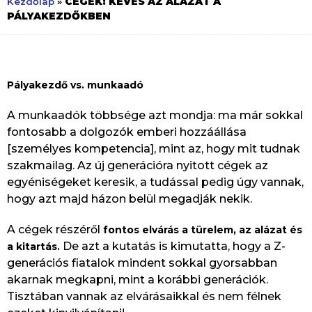
CÉGEK: KEVÉS AZ ALÁZAT A
Kezdőlap
»
PÁLYAKEZDŐKBEN
Pályakezdő vs. munkaadó
A munkaadók többsége azt mondja: ma már sokkal
fontosabb a dolgozók emberi hozzáállása
[személyes kompetencia], mint az, hogy mit tudnak
szakmailag. Az új generációra nyitott cégek az
egyéniségeket keresik, a tudással pedig úgy vannak,
hogy azt majd házon belül megadják nekik.
A cégek részéről
fontos elvárás a türelem, az alázat és
De azt a kutatás is kimutatta, hogy a Z-
a kitartás.
generációs fiatalok mindent sokkal gyorsabban
akarnak megkapni, mint a korábbi generációk.
Tisztában vannak az elvárásaikkal és nem félnek