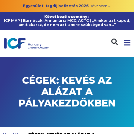
Egyesületi tagdíj befizetés 2026
Bővebben→
Következő esemény:
ICF MAP | Barnóczki Annamária MCC, ACTC | „Amikor azt kapod,
amit akarsz, de nem azt, amire szükséged van…”
CÉGEK: KEVÉS AZ
ALÁZAT A
PÁLYAKEZDŐKBEN