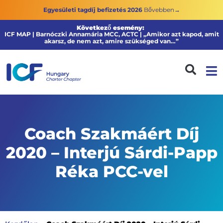
Egyesületi tagdíj befizetés 2026
Bővebben→
Következő esemény:
ICF MAP | Barnóczki Annamária MCC, ACTC | „Amikor azt kapod, amit
akarsz, de nem azt, amire szükséged van…”
Coach Szakmáért Díj
2020 – Interjú Sárdi-Papp
Réka PCC-vel