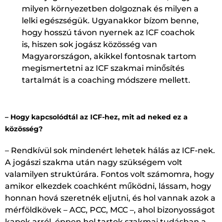
milyen környezetben dolgoznak és milyen a
lelki egészségük. Ugyanakkor bízom benne,
hogy hosszú távon nyernek az ICF coachok
is, hiszen sok jogász közösség van
Magyarországon, akikkel fontosnak tartom
megismertetni az ICF szakmai minősítés
tartalmát is a coaching módszere mellett.
– Hogy kapcsolódtál az ICF-hez, mit ad neked ez a
közösség?
– Rendkívül sok mindenért lehetek hálás az ICF-nek.
A jogászi szakma után nagy szükségem volt
valamilyen struktúrára. Fontos volt számomra, hogy
amikor elkezdek coachként működni, lássam, hogy
honnan hová szeretnék eljutni, és hol vannak azok a
mérföldkövek – ACC, PCC, MCC –, ahol bizonyosságot
kapok arról, éppen hol tartok szakmai tudásban a