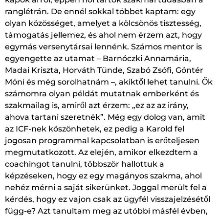
ranglétrán. De ennél sokkal többet kaptam: egy
olyan közösséget, amelyet a kölcsönös tisztesség,
támogatás jellemez, és ahol nem érzem azt, hogy
egymás versenytársai lennénk. Számos mentor is
egyengette az utamat – Barnóczki Annamária,
Madai Kriszta, Horváth Tünde, Szabó Zsófi, Göntér
Móni és még sorolhatnám –, akiktől lehet tanulni. Ők
számomra olyan példát mutatnak emberként és
szakmailag is, amiről azt érzem: „ez az az irány,
ahova tartani szeretnék”. Még egy dolog van, amit
az ICF-nek köszönhetek, ez pedig a Karold fel
jogosan programmal kapcsolatban is erőteljesen
megmutatkozott. Az elején, amikor elkezdtem a
coachingot tanulni, többször hallottuk a
képzéseken, hogy ez egy magányos szakma, ahol
nehéz mérni a saját sikerünket. Joggal merült fel a
kérdés, hogy ez vajon csak az ügyfél visszajelzésétől
függ-e? Azt tanultam meg az utóbbi másfél évben,