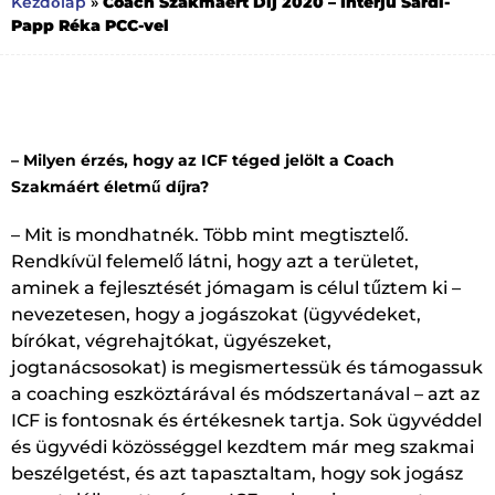
Coach Szakmáért Díj 2020 – Interjú Sárdi-
Kezdőlap
»
Papp Réka PCC-vel
– Milyen érzés, hogy az ICF téged jelölt a Coach
Szakmáért életmű díjra?
– Mit is mondhatnék. Több mint megtisztelő.
Rendkívül felemelő látni, hogy azt a területet,
aminek a fejlesztését jómagam is célul tűztem ki –
nevezetesen, hogy a jogászokat (ügyvédeket,
bírókat, végrehajtókat, ügyészeket,
jogtanácsosokat) is megismertessük és támogassuk
a coaching eszköztárával és módszertanával – azt az
ICF is fontosnak és értékesnek tartja. Sok ügyvéddel
és ügyvédi közösséggel kezdtem már meg szakmai
beszélgetést, és azt tapasztaltam, hogy sok jogász