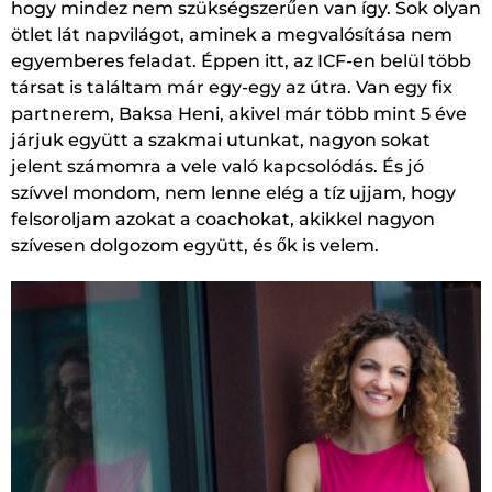
hogy mindez nem szükségszerűen van így. Sok olyan
ötlet lát napvilágot, aminek a megvalósítása nem
egyemberes feladat. Éppen itt, az ICF-en belül több
társat is találtam már egy-egy az útra. Van egy fix
partnerem, Baksa Heni, akivel már több mint 5 éve
járjuk együtt a szakmai utunkat, nagyon sokat
jelent számomra a vele való kapcsolódás. És jó
szívvel mondom, nem lenne elég a tíz ujjam, hogy
felsoroljam azokat a coachokat, akikkel nagyon
szívesen dolgozom együtt, és ők is velem.