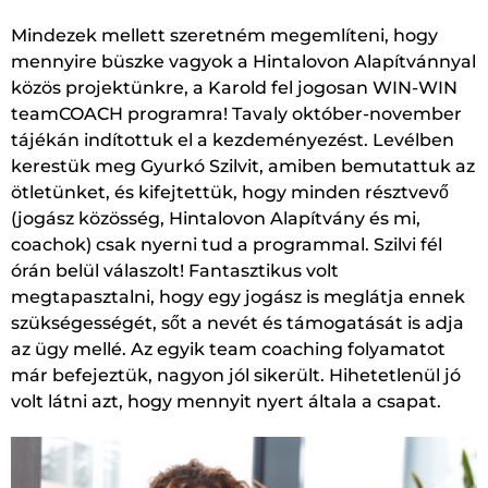
Mindezek mellett szeretném megemlíteni, hogy
mennyire büszke vagyok a Hintalovon Alapítvánnyal
közös projektünkre, a Karold fel jogosan WIN-WIN
teamCOACH programra! Tavaly október-november
tájékán indítottuk el a kezdeményezést. Levélben
kerestük meg Gyurkó Szilvit, amiben bemutattuk az
ötletünket, és kifejtettük, hogy minden résztvevő
(jogász közösség, Hintalovon Alapítvány és mi,
coachok) csak nyerni tud a programmal. Szilvi fél
órán belül válaszolt! Fantasztikus volt
megtapasztalni, hogy egy jogász is meglátja ennek
szükségességét, sőt a nevét és támogatását is adja
az ügy mellé. Az egyik team coaching folyamatot
már befejeztük, nagyon jól sikerült. Hihetetlenül jó
volt látni azt, hogy mennyit nyert általa a csapat.