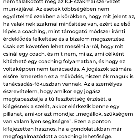
nem találkozott még az ICF szakmai szervezet
munkájával. Az esetek többségében nem
egyértelmű ezekben a körökben, hogy mit jelent az,
ha valakinek szakmai minősítése van, ezért az első
lépés a coaching, mint támogató módszer iránti
érdeklődés felkeltése és a bizalom megszerzése.
Csak ezt követően lehet mesélni arról, hogy mit
csinál egy coach, és mit nem, mi az, ami célként
kitűzhető egy coaching folyamatban, és hogy ez
voltaképpen nem tanácsadás. A jogászok számára
elsőre ismeretlen ez a működés, hiszen ők maguk is
tanácsadás-fókuszban vannak. Az a személyes
észrevételem, hogy amikor egy jogász
megtapasztalja a túlfeszítettség érzését, a
kiégésnek a szelét, akkor elérkezik benne egy
pillanat, amikor azt mondja: „megállok, szükségem
van valamilyen segítségre”. Ezen a ponton
kifejezetten hasznos, ha a gondolatukban már
megfogalmazódott a coaching lehetősége.