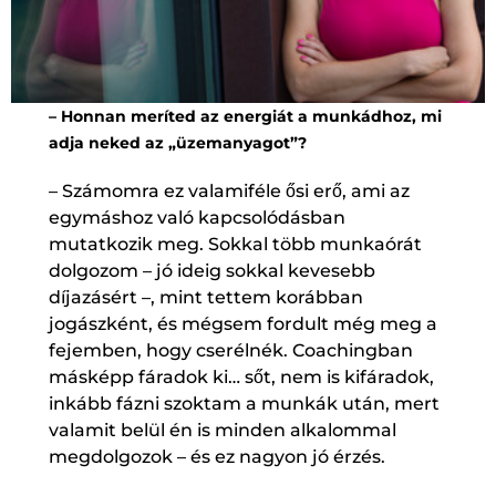
– Honnan meríted az energiát a munkádhoz, mi
adja neked az „üzemanyagot”?
– Számomra ez valamiféle ősi erő, ami az
egymáshoz való kapcsolódásban
mutatkozik meg. Sokkal több munkaórát
dolgozom – jó ideig sokkal kevesebb
díjazásért –, mint tettem korábban
jogászként, és mégsem fordult még meg a
fejemben, hogy cserélnék. Coachingban
másképp fáradok ki… sőt, nem is kifáradok,
inkább fázni szoktam a munkák után, mert
valamit belül én is minden alkalommal
megdolgozok – és ez nagyon jó érzés.