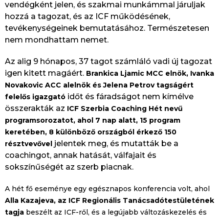
vendégként jelen, és szakmai munkámmal járuljak
hozzá a tagozat, és az ICF működésének,
tevékenységeinek bemutatásához. Természetesen
nem mondhattam nemet.
Az alig 9 hónapos, 37 tagot számláló vadi új tagozat
igen kitett magáért.
Brankica Ljamic MCC elnök, Ivanka
Novakovic ACC alelnök és Jelena Petrov tagságért
időt és fáradságot nem kímélve
felelős igazgató
összerakták az
ICF Szerbia Coaching Hét nevű
programsorozatot, ahol 7 nap alatt, 15 program
keretében, 8 különböző országból érkező 150
jelentek meg, és mutatták be a
résztvevővel
coachingot, annak hatását, válfajait és
sokszínűségét az szerb piacnak.
A hét fő eseménye egy egésznapos konferencia volt, ahol
Alla Kazajeva, az ICF Regionális Tanácsadótestületének
tagja
beszélt az ICF-ről, és a legújabb változáskezelés és