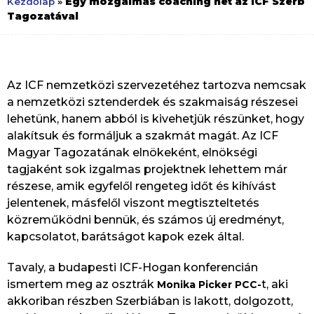
Egy mozgalmas coaching hét az ICF Szerb
Kezdőlap
»
Tagozatával
Az ICF nemzetközi szervezetéhez tartozva nemcsak
a nemzetközi sztenderdek és szakmaiság részesei
lehetünk, hanem abból is kivehetjük részünket, hogy
alakítsuk és formáljuk a szakmát magát. Az ICF
Magyar Tagozatának elnökeként, elnökségi
tagjaként sok izgalmas projektnek lehettem már
részese, amik egyfelől rengeteg időt és kihívást
jelentenek, másfelől viszont megtiszteltetés
közreműködni bennük, és számos új eredményt,
kapcsolatot, barátságot kapok ezek által.
Tavaly, a budapesti ICF-Hogan konferencián
ismertem meg az osztrák
t, aki
Monika Picker PCC-
akkoriban részben Szerbiában is lakott, dolgozott,