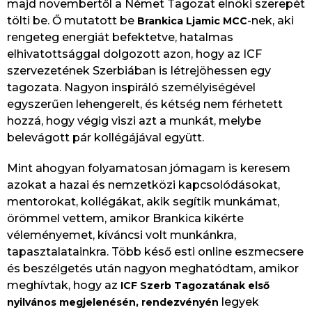
majd novembertől a Német Tagozat elnöki szerepét
tölti be. Ő mutatott be
-nek, aki
Brankica Ljamic MCC
rengeteg energiát befektetve, hatalmas
elhivatottsággal dolgozott azon, hogy az ICF
szervezetének Szerbiában is létrejöhessen egy
tagozata. Nagyon inspiráló személyiségével
egyszerűen lehengerelt, és kétség nem férhetett
hozzá, hogy végig viszi azt a munkát, melybe
belevágott pár kollégájával együtt.
Mint ahogyan folyamatosan jómagam is keresem
azokat a hazai és nemzetközi kapcsolódásokat,
mentorokat, kollégákat, akik segítik munkámat,
örömmel vettem, amikor Brankica kikérte
véleményemet, kíváncsi volt munkánkra,
tapasztalatainkra. Több késő esti online eszmecsere
és beszélgetés után nagyon meghatódtam, amikor
meghívtak, hogy az
ICF Szerb Tagozatának első
legyek
nyilvános megjelenésén, rendezvényén