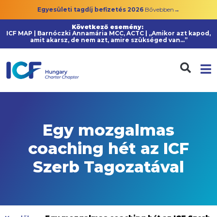
Egyesületi tagdíj befizetés 2026
Bővebben→
Következő esemény:
ICF MAP | Barnóczki Annamária MCC, ACTC | „Amikor azt kapod,
amit akarsz, de nem azt, amire szükséged van…”
Egy mozgalmas
coaching hét az ICF
Szerb Tagozatával