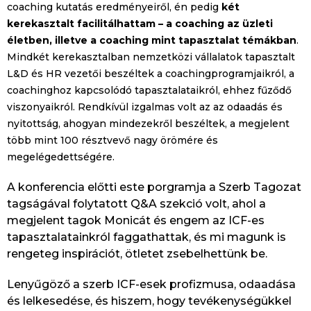
coaching kutatás eredményeiről, én pedig
két
kerekasztalt facilitálhattam – a coaching az üzleti
életben, illetve a coaching mint tapasztalat témákban
.
Mindkét kerekasztalban nemzetközi vállalatok tapasztalt
L&D és HR vezetői beszéltek a coachingprogramjaikról, a
coachinghoz kapcsolódó tapasztalataikról, ehhez fűződő
viszonyaikról. Rendkívül izgalmas volt az az odaadás és
nyitottság, ahogyan mindezekről beszéltek, a megjelent
több mint 100 résztvevő nagy örömére és
megelégedettségére.
A konferencia előtti este porgramja a Szerb Tagozat
tagságával folytatott Q&A szekció volt, ahol a
megjelent tagok Monicát és engem az ICF-es
tapasztalatainkról faggathattak, és mi magunk is
rengeteg inspirációt, ötletet zsebelhettünk be.
Lenyűgöző a szerb ICF-esek profizmusa, odaadása
és lelkesedése, és hiszem, hogy tevékenységükkel