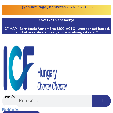
Ugrás
Egyesületi tagdíj befizetés 2026
Bővebben→
a
tartalomhoz
Következő esemény:
ICF MAP | Barnóczki Annamária MCC, ACTC | „Amikor azt kapod,
amit akarsz, de nem azt, amire szükséged van…”
Keresés
Belépés