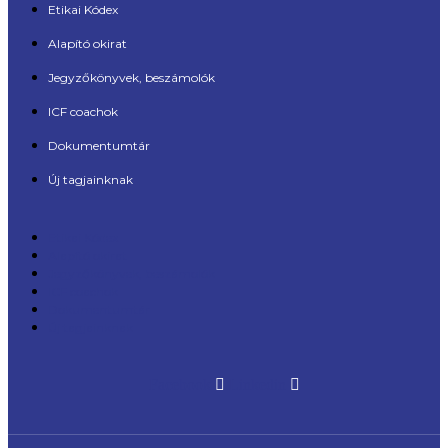
Etikai Kódex
Alapító okirat
Jegyzőkönyvek, beszámolók
ICF coachok
Dokumentumtár
Új tagjainknak
Etikai Kódex
Alapító okirat
Jegyzőkönyvek, beszámolók
ICF coachok
Dokumentumtár
Új tagjainknak
Facebook
Linkedin