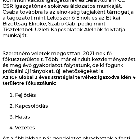
Kommunikációs Igazgatónak és Séra Attila MCC
CSR Igazgatónak sokéves áldozatos munkáját.
Csaba továbbra is az elnökség tagjaként támogatja
a tagozatot mint Leköszönő Elnök és az Etikai
Bizottság Elnöke, Szabó Gabi pedig mint
Tiszteletbeli Üzleti Kapcsolatok Alelnök folytatja
munkáját.
Szeretném veletek megosztani 2021-nek fő
fókuszterületeit. Több, már elindult kezdeményezést
és meglévő gyakorlatot folytatunk, de ki fogunk
próbálni új irányokat, új lehetőségeket is.
Az ICF Global 3 éves stratégiai tervéhez igazodva idén 4
területre fókuszálunk:
Fejlődés
Kapcsolódás
Hatás
Vezetés
Az alábbiakban pár gondolatot olvashattok a fenti