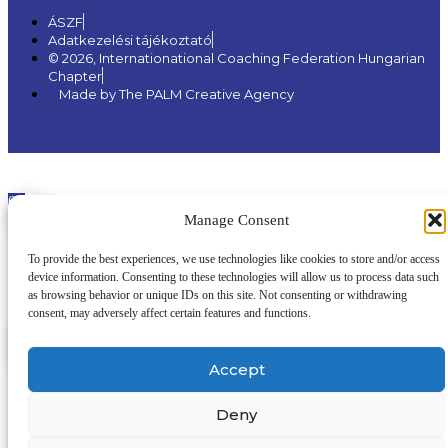
ÁSZF
Adatkezelési tájékoztató
© 2026, Internationational Coaching Federation Hungarian
Chapter
Made by The PALM Creative Agency
0
Manage Consent
To provide the best experiences, we use technologies like cookies to store and/or access
device information. Consenting to these technologies will allow us to process data such
0
as browsing behavior or unique IDs on this site. Not consenting or withdrawing
Kosarad
consent, may adversely affect certain features and functions.
Üres a kosarad
Vissza
Vásárlás folytatása
Accept
Deny