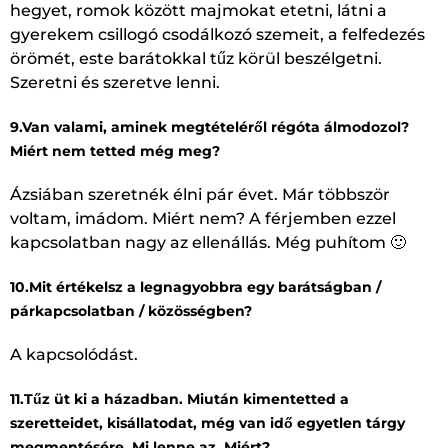
hegyet, romok között majmokat etetni, látni a
gyerekem csillogó csodálkozó szemeit, a felfedezés
örömét, este barátokkal tűz körül beszélgetni.
Szeretni és szeretve lenni.
9.Van valami, aminek megtételéről régóta álmodozol?
Miért nem tetted még meg?
Ázsiában szeretnék élni pár évet. Már többször
voltam, imádom. Miért nem? A férjemben ezzel
kapcsolatban nagy az ellenállás. Még puhítom 🙂
10.Mit értékelsz a legnagyobbra egy barátságban /
párkapcsolatban / közösségben?
A kapcsolódást.
11.Tűz üt ki a házadban. Miután kimentetted a
szeretteidet, kisállatodat, még van idő egyetlen tárgy
megmentésére. Mi lenne az. Miért?