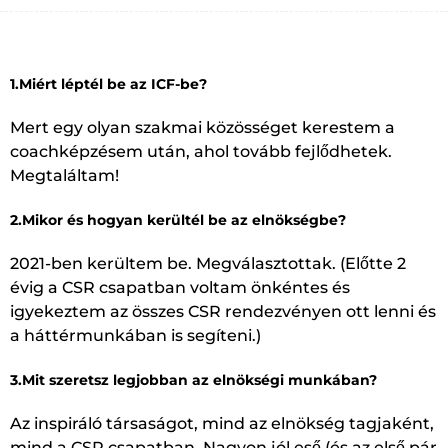
1.Miért léptél be az ICF-be?
Mert egy olyan szakmai közösséget kerestem a
coachképzésem után, ahol tovább fejlődhetek.
Megtaláltam!
2.Mikor és hogyan kerültél be az elnökségbe?
2021-ben kerültem be. Megválasztottak. (Előtte 2
évig a CSR csapatban voltam önkéntes és
igyekeztem az összes CSR rendezvényen ott lenni és
a háttérmunkában is segíteni.)
3.Mit szeretsz legjobban az elnökségi munkában?
Az inspiráló társaságot, mind az elnökség tagjaként,
mind a CSR csapatban. Nagyon jól eső (és az első pár