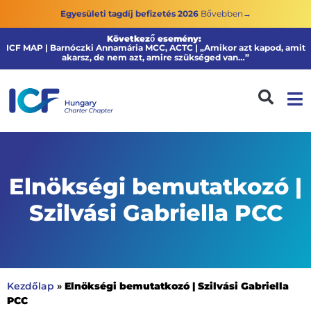
Egyesületi tagdíj befizetés 2026
Bővebben→
Következő esemény:
ICF MAP | Barnóczki Annamária MCC, ACTC | „Amikor azt kapod, amit
akarsz, de nem azt, amire szükséged van…”
Elnökségi bemutatkozó |
Szilvási Gabriella PCC
Elnökségi bemutatkozó | Szilvási Gabriella
Kezdőlap
»
PCC