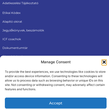
Adatkezelési Tájékoztató
Etikai Kódex
Alapító okirat
Jegyzőkönyvek, beszámolók
ICF coachok
Dokumentumtár
Új tagjainknak
Manage Consent
To provide the best experiences, we use technologies like cookies to store
and/or access device information. Consenting to these technologies will
allow us to process data such as browsing behavior or unique IDs on this
site. Not consenting or withdrawing consent, may adversely affect certain
features and functions.
ÁSZF
Adatkezelési tájékoztató
© 2026, Internationational Coaching Federation Hungarian
Accept
Chapter