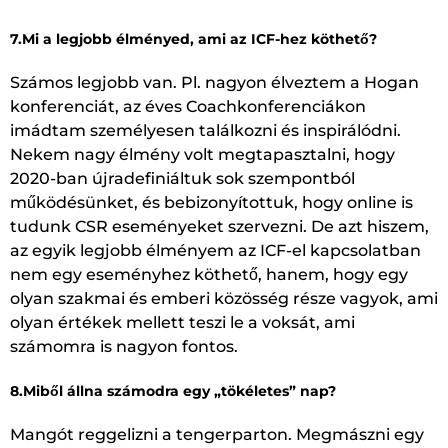
7.Mi a legjobb élményed, ami az ICF-hez köthető?
Számos legjobb van. Pl. nagyon élveztem a Hogan
konferenciát, az éves Coachkonferenciákon
imádtam személyesen találkozni és inspirálódni.
Nekem nagy élmény volt megtapasztalni, hogy
2020-ban újradefiniáltuk sok szempontból
működésünket, és bebizonyítottuk, hogy online is
tudunk CSR eseményeket szervezni. De azt hiszem,
az egyik legjobb élményem az ICF-el kapcsolatban
nem egy eseményhez köthető, hanem, hogy egy
olyan szakmai és emberi közösség része vagyok, ami
olyan értékek mellett teszi le a voksát, ami
számomra is nagyon fontos.
8.Miből állna számodra egy „tökéletes” nap?
Mangót reggelizni a tengerparton. Megmászni egy