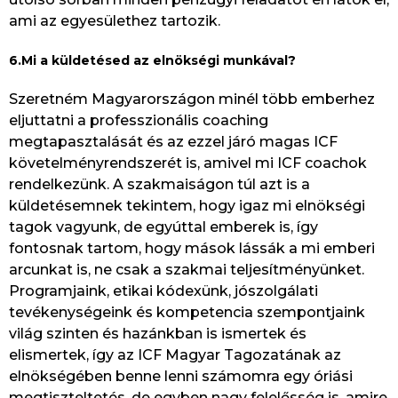
ami az egyesülethez tartozik.
6.Mi a küldetésed az elnökségi munkával?
Szeretném Magyarországon minél több emberhez
eljuttatni a professzionális coaching
megtapasztalását és az ezzel járó magas ICF
követelményrendszerét is, amivel mi ICF coachok
rendelkezünk. A szakmaiságon túl azt is a
küldetésemnek tekintem, hogy igaz mi elnökségi
tagok vagyunk, de egyúttal emberek is, így
fontosnak tartom, hogy mások lássák a mi emberi
arcunkat is, ne csak a szakmai teljesítményünket.
Programjaink, etikai kódexünk, jószolgálati
tevékenységeink és kompetencia szempontjaink
világ szinten és hazánkban is ismertek és
elismertek, így az ICF Magyar Tagozatának az
elnökségében benne lenni számomra egy óriási
megtiszteltetés, de egyben nagy felelősség is, amire