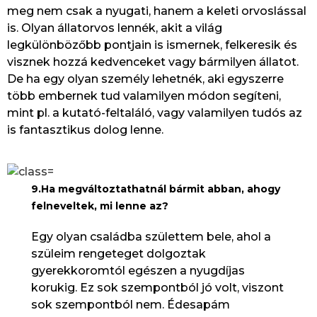
meg nem csak a nyugati, hanem a keleti orvoslással
is. Olyan állatorvos lennék, akit a világ
legkülönbözőbb pontjain is ismernek, felkeresik és
visznek hozzá kedvenceket vagy bármilyen állatot.
De ha egy olyan személy lehetnék, aki egyszerre
több embernek tud valamilyen módon segíteni,
mint pl. a kutató-feltaláló, vagy valamilyen tudós az
is fantasztikus dolog lenne.
9.Ha megváltoztathatnál bármit abban, ahogy
felneveltek, mi lenne az?
Egy olyan családba születtem bele, ahol a
szüleim rengeteget dolgoztak
gyerekkoromtól egészen a nyugdíjas
korukig. Ez sok szempontból jó volt, viszont
sok szempontból nem. Édesapám