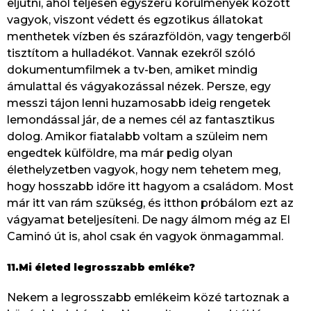
eljutni, ahol teljesen egyszerű körülmények között
vagyok, viszont védett és egzotikus állatokat
menthetek vízben és szárazföldön, vagy tengerből
tisztítom a hulladékot. Vannak ezekről szóló
dokumentumfilmek a tv-ben, amiket mindig
ámulattal és vágyakozással nézek. Persze, egy
messzi tájon lenni huzamosabb ideig rengetek
lemondással jár, de a nemes cél az fantasztikus
dolog. Amikor fiatalabb voltam a szüleim nem
engedtek külföldre, ma már pedig olyan
élethelyzetben vagyok, hogy nem tehetem meg,
hogy hosszabb időre itt hagyom a családom. Most
már itt van rám szükség, és itthon próbálom ezt az
vágyamat beteljesíteni. De nagy álmom még az El
Caminó út is, ahol csak én vagyok önmagammal.
11.Mi életed legrosszabb emléke?
Nekem a legrosszabb emlékeim közé tartoznak a