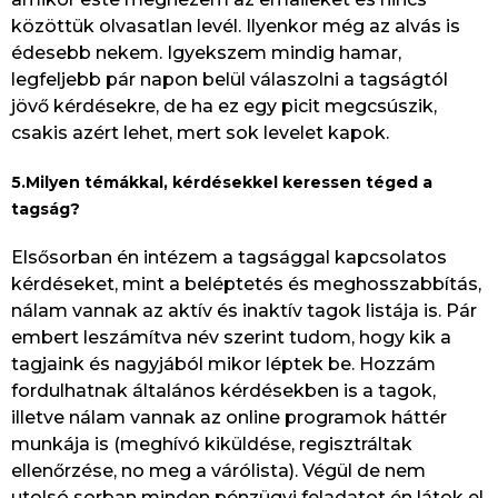
közöttük olvasatlan levél. Ilyenkor még az alvás is
édesebb nekem. Igyekszem mindig hamar,
legfeljebb pár napon belül válaszolni a tagságtól
jövő kérdésekre, de ha ez egy picit megcsúszik,
csakis azért lehet, mert sok levelet kapok.
5.Milyen témákkal, kérdésekkel keressen téged a
tagság?
Elsősorban én intézem a tagsággal kapcsolatos
kérdéseket, mint a beléptetés és meghosszabbítás,
nálam vannak az aktív és inaktív tagok listája is. Pár
embert leszámítva név szerint tudom, hogy kik a
tagjaink és nagyjából mikor léptek be. Hozzám
fordulhatnak általános kérdésekben is a tagok,
illetve nálam vannak az online programok háttér
munkája is (meghívó kiküldése, regisztráltak
ellenőrzése, no meg a várólista). Végül de nem
utolsó sorban minden pénzügyi feladatot én látok el,