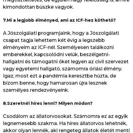
kimondottan büszke vagyok.
7.Mi a legjobb élményed, ami az ICF-hez köthető?
A Jószolgálati programjaink, hogy a Jószolgálati
csapat tagja lehettem két évig a legszebb
élményeim az ICF-nél. Személyesen találkozni
emberekkel, kapcsolódni velük, beszélgetni-
hallgatni és támogatni őket legyen az civil szervezet
vagy egyetemi hallgató, számomra óriási élmény.
Igaz, most ezt a pandémia keresztbe húzta, de
bízom benne, hogy hamarosan újra lesznek
személyes rendezvényeink.
8.Szeretnél híres lenni? Milyen módon?
Csodálom az állatorvosokat. Számomra ez az egyik
legnemesebb szakma. Ha híres állatorvos lehetnék,
akkor olyan lennék, aki rengeteg állatok életét menti