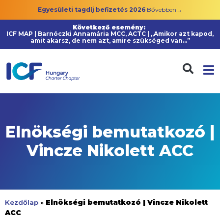
Egyesületi tagdíj befizetés 2026
Bővebben→
Következő esemény:
ICF MAP | Barnóczki Annamária MCC, ACTC | „Amikor azt kapod,
amit akarsz, de nem azt, amire szükséged van…”
Elnökségi bemutatkozó |
Vincze Nikolett ACC
Elnökségi bemutatkozó | Vincze Nikolett
Kezdőlap
»
ACC