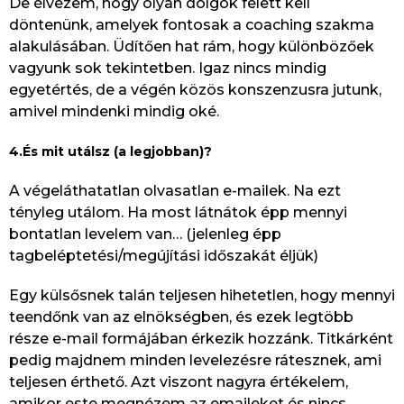
De élvezem, hogy olyan dolgok felett kell
döntenünk, amelyek fontosak a coaching szakma
alakulásában. Üdítően hat rám, hogy különbözőek
vagyunk sok tekintetben. Igaz nincs mindig
egyetértés, de a végén közös konszenzusra jutunk,
amivel mindenki mindig oké.
4.És mit utálsz (a legjobban)?
A végeláthatatlan olvasatlan e-mailek. Na ezt
tényleg utálom. Ha most látnátok épp mennyi
bontatlan levelem van… (jelenleg épp
tagbeléptetési/megújítási időszakát éljük)
Egy külsősnek talán teljesen hihetetlen, hogy mennyi
teendőnk van az elnökségben, és ezek legtöbb
része e-mail formájában érkezik hozzánk. Titkárként
pedig majdnem minden levelezésre rátesznek, ami
teljesen érthető. Azt viszont nagyra értékelem,
amikor este megnézem az emaileket és nincs