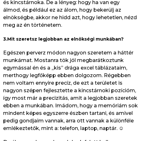
és kincstárnoka. De a lényeg: hogy ha van egy
álmod, és például ez az álom, hogy bekerülj az
elnökségbe, akkor ne hidd azt, hogy lehetetlen, nézd
meg az én történetem.
3.Mit szeretsz legjobban az elnökségi munkában?
Egészen perverz módon nagyon szeretem a háttér
munkámat. Mostanra tök jól megbarátkoztunk
egymással én és a „kis” drága excel táblázataim,
merthogy legfőképp ebben dolgozom. Régebben
nem voltam ennyire precíz, de ezt a területet is
nagyon szépen fejlesztette a kincstárnoki pozícióm,
így most már a precizitás, amit a legjobban szeretek
ebben a munkában. Imádom, hogy a memóriám sok
mindent képes egyszerre észben tartani, és amivel
pedig gondjaim vannak, arra ott vannak a különféle
emlékeztetők, mint a: telefon, laptop, naptár. ☺