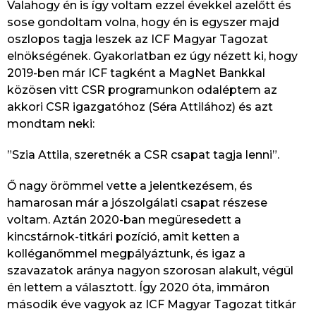
Valahogy én is így voltam ezzel évekkel azelőtt és
sose gondoltam volna, hogy én is egyszer majd
oszlopos tagja leszek az ICF Magyar Tagozat
elnökségének. Gyakorlatban ez úgy nézett ki, hogy
2019-ben már ICF tagként a MagNet Bankkal
közösen vitt CSR programunkon odaléptem az
akkori CSR igazgatóhoz (Séra Attilához) és azt
mondtam neki:
”Szia Attila, szeretnék a CSR csapat tagja lenni”.
Ő nagy örömmel vette a jelentkezésem, és
hamarosan már a jószolgálati csapat részese
voltam. Aztán 2020-ban megüresedett a
kincstárnok-titkári pozíció, amit ketten a
kolléganőmmel megpályáztunk, és igaz a
szavazatok aránya nagyon szorosan alakult, végül
én lettem a választott. Így 2020 óta, immáron
második éve vagyok az ICF Magyar Tagozat titkár