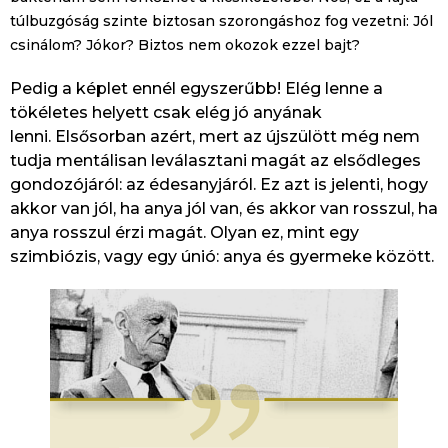
túlbuzgóság szinte biztosan szorongáshoz fog vezetni: Jól
csinálom? Jókor? Biztos nem okozok ezzel bajt?
Pedig a képlet ennél egyszerűbb! Elég lenne a
tökéletes helyett csak elég jó anyának
lenni. Elsősorban azért, mert az újszülött még nem
tudja mentálisan leválasztani magát az elsődleges
gondozójáról: az édesanyjáról. Ez azt is jelenti, hogy
akkor van jól, ha anya jól van, és akkor van rosszul, ha
anya rosszul érzi magát. Olyan ez, mint egy
szimbiózis, vagy egy únió: anya és gyermeke között.