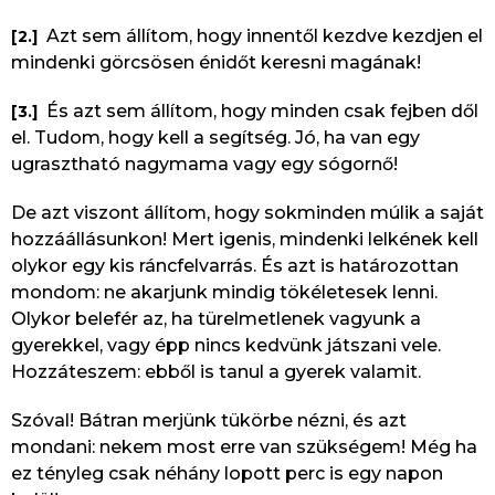
Azt sem állítom, hogy innentől kezdve kezdjen el
[2.]
mindenki görcsösen énidőt keresni magának!
És azt sem állítom, hogy minden csak fejben dől
[3.]
el. Tudom, hogy kell a segítség. Jó, ha van egy
ugrasztható nagymama vagy egy sógornő!
De azt viszont állítom, hogy sokminden múlik a saját
hozzáállásunkon! Mert igenis, mindenki lelkének kell
olykor egy kis ráncfelvarrás. És azt is határozottan
mondom: ne akarjunk mindig tökéletesek lenni.
Olykor belefér az, ha türelmetlenek vagyunk a
gyerekkel, vagy épp nincs kedvünk játszani vele.
Hozzáteszem: ebből is tanul a gyerek valamit.
Szóval! Bátran merjünk tükörbe nézni, és azt
mondani: nekem most erre van szükségem! Még ha
ez tényleg csak néhány lopott perc is egy napon