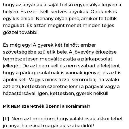
hogy az anyának a saját belső egyensúlya legyen a
helyén. És ezért kell, kedves anyukák, Önöknek is
egy kis énidő! Néhány olyan perc, amikor feltöltik
magukat. És aztán megint mehet minden teljes
gőzzel tovább!
És még egy! A gyerek két felnőtt ember
szövetségébe születik bele. A jövevény érkezése
természetesen megváltoztatja a párkapcsolat
jellegét. De azt nem kell és nem szabad elfelejteni,
hogy a párkapcsolatnak is vannak igényei, és azt is
ápolni kell! Vagyis nincs azzal semmi baj, ha valaki
azt érzi, kettesben szeretne lenni a párjával vagy a
házastársával. Igen, kettesben, gyerek nélkül!
Mit NEM szeretnék üzenni a soraimmal?
Nem azt mondom, hogy valaki csak akkor lehet
[1.]
jó anya, ha csinál magának szabadidőt!