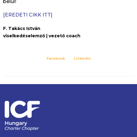
belül!
[EREDETI CIKK ITT]
F. Takács István
viselkedéselemző | vezető coach
Facebook
LinkedIn