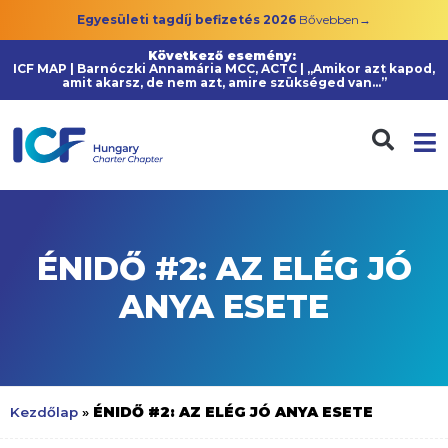
Egyesületi tagdíj befizetés 2026
Bővebben→
Következő esemény:
ICF MAP | Barnóczki Annamária MCC, ACTC | „Amikor azt kapod,
amit akarsz, de nem azt, amire szükséged van…”
ÉNIDŐ #2: AZ ELÉG JÓ
ANYA ESETE
ÉNIDŐ #2: AZ ELÉG JÓ ANYA ESETE
Kezdőlap
»