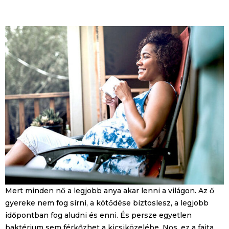
Mert minden nő a legjobb anya akar lenni a világon. Az ő
gyereke nem fog sírni, a kötődése biztoslesz, a legjobb
időpontban fog aludni és enni. És persze egyetlen
baktérium sem férkőzhet a kicsiközelébe. Nos, ez a fajta