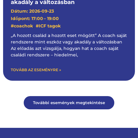
akadály a változásban
Dátum: 2026-09-23
Időpont: 17:00
– 19:00
,
#coachok
#ICF tagok
„A hozott család a hozott eset mögött” A coach saját
rendszere mint eszköz vagy akadály a változásban
Az előadás azt vizsgálja, hogyan hat a coach saját
családi rendszere – hiedelmei,
TOVÁBB AZ ESEMÉNYRE »
További események megtekintése