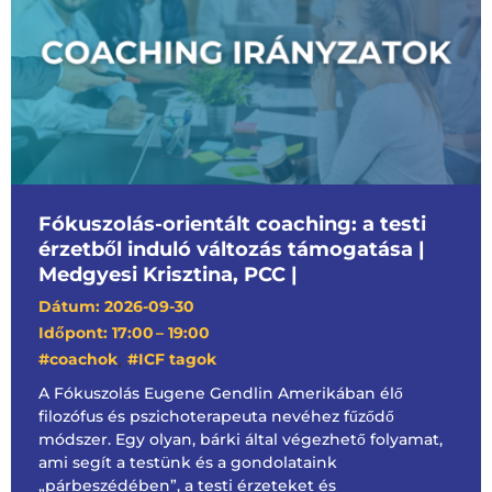
Fókuszolás-orientált coaching: a testi
érzetből induló változás támogatása |
Medgyesi Krisztina, PCC |
Dátum: 2026-09-30
Időpont: 17:00
– 19:00
,
#coachok
#ICF tagok
A Fókuszolás Eugene Gendlin Amerikában élő
filozófus és pszichoterapeuta nevéhez fűződő
módszer. Egy olyan, bárki által végezhető folyamat,
ami segít a testünk és a gondolataink
„párbeszédében”, a testi érzeteket és