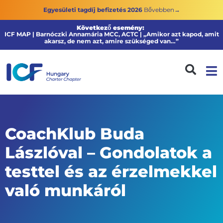
Egyesületi tagdíj befizetés 2026
Bővebben→
Következő esemény:
ICF MAP | Barnóczki Annamária MCC, ACTC | „Amikor azt kapod, amit
akarsz, de nem azt, amire szükséged van…”
CoachKlub Buda
Lászlóval – Gondolatok a
testtel és az érzelmekkel
való munkáról