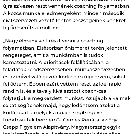
újra szívesen részt vennének coaching folyamatban.
A közös munka eredményeként minden második
civil szervezeti vezető fontos készségeinek konkrét
fejlődéséről számolt be.
„Nagy élmény volt részt venni a coaching
folyamatban. Elsősorban önismeret terén jelentett
rengeteget, amit a munkámban is tudok
kamatoztatni. A prioritások felállításában, a
feladatok rendszerezésében, munkaszervezésben
és az idővel való gazdálkodásban úgy érzem, sokat
fejlődtem. Éppen ezért vettem részt az idei rapid
randin is, és a tavaly kiválasztott coach-csal
folytatjuk a megkezdett munkát. Az újabb alkalmak
sokat segítenek majd, hogy ledöntsem azokat a
korlátokat, amelyek a coach segítségével
tudatosultak bennem”- Gémes Renáta, az Egy
Csepp Figyelem Alapítvány, Magyarország egyik