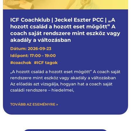
ICF Coachklub | Jeckel Eszter PCC | „A
hozott család a hozott eset mögött” A
coach saját rendszere mint eszköz vagy
akadály a változásban
Dátum: 2026-09-23
Időpont: 17:00
– 19:00
,
#coachok
#ICF tagok
„A hozott család a hozott eset mögött” A coach saját
rendszere mint eszköz vagy akadály a változásban
Az előadás azt vizsgálja, hogyan hat a coach saját
családi rendszere – hiedelmei,
TOVÁBB AZ ESEMÉNYRE »