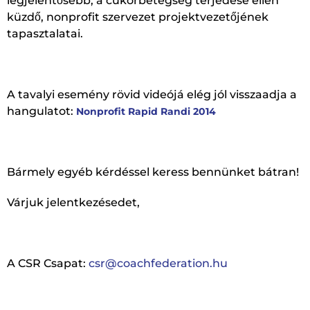
legjelentősebb, a cukorbetegség terjedése ellen
küzdő, nonprofit szervezet projektvezetőjének
tapasztalatai.
A tavalyi esemény rövid videójá elég jól visszaadja a
hangulatot:
Nonprofit Rapid Randi 2014
Bármely egyéb kérdéssel keress bennünket bátran!
Várjuk jelentkezésedet,
A CSR Csapat:
csr@coachfederation.hu