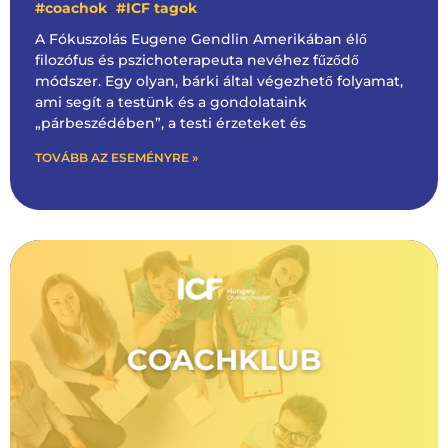
,
#coachok
#ICF tagok
A Fókuszolás Eugene Gendlin Amerikában élő
filozófus és pszichoterapeuta nevéhez fűződő
módszer. Egy olyan, bárki által végezhető folyamat,
ami segít a testünk és a gondolataink
„párbeszédében”, a testi érzeteket és
TOVÁBB AZ ESEMÉNYRE »