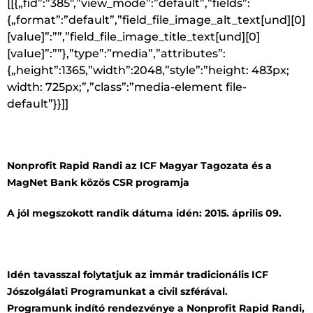
[[{„fid”:”385″,”view_mode”:”default”,”fields”:
{„format”:”default”,”field_file_image_alt_text[und][0]
[value]”:””,”field_file_image_title_text[und][0]
[value]”:””},”type”:”media”,”attributes”:
{„height”:1365,”width”:2048,”style”:”height: 483px;
width: 725px;”,”class”:”media-element file-
default”}}]]
Nonprofit Rapid Randi az ICF Magyar Tagozata és a
MagNet Bank közös CSR programja
A jól megszokott randik dátuma idén: 2015. április 09.
Idén tavasszal folytatjuk az immár tradicionális ICF
Jószolgálati Programunkat a civil szférával.
Programunk indító rendezvénye a Nonprofit Rapid Randi,