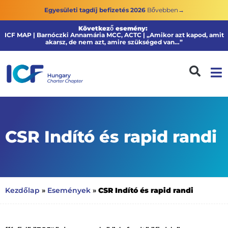
Egyesületi tagdíj befizetés 2026
Bővebben→
Következő esemény:
ICF MAP | Barnóczki Annamária MCC, ACTC | „Amikor azt kapod, amit
akarsz, de nem azt, amire szükséged van…”
CSR Indító és rapid randi
CSR Indító és rapid randi
Kezdőlap
»
Események
»