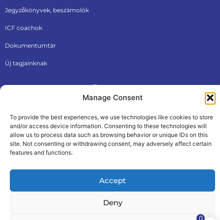
Jegyzőkönyvek, beszámolók
ICF coachok
Dokumentumtár
Új tagjainknak
Manage Consent
To provide the best experiences, we use technologies like cookies to store
and/or access device information. Consenting to these technologies will
allow us to process data such as browsing behavior or unique IDs on this
ÁSZF
Adatkezelési tájékoztató
site. Not consenting or withdrawing consent, may adversely affect certain
© 2026, Internationational Coaching Federation Hungarian
features and functions.
Chapter
Made by The PALM Creative Agency
Accept
Deny
0