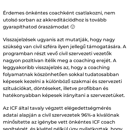
Érdemes önkéntes coachként csatlakozni, nem
utolsó sorban az akkreditációdhoz is tovább
gyarapíthatod óraszámodat 🙂
Visszajelzések ugyanis azt mutatják, hogy nagy
szükség van civil szféra ilyen jellegű támogatására. A
programban részt vevő civil szervezeti vezetők
nagyon pozitívan ítélik meg a coaching erejét. A
leggyakoribb visszajelzés az, hogy a coaching
folyamatnak köszönhetően sokkal tudatosabban
képesek kezelni a különböző szakmai és szervezeti
szituációkat, döntéseket, illetve profibban és
hatékonyabban képesek irányítani a szervezetüket.
Az ICF által tavaly végzett elégedettségmérés
adatai alapján a civil szervezetek 96%-a kiválónak
minősítette az igénybe vett önkéntes ICF coach
segítségét, és kivétel nélkül úgy nyilatkoztak, hogy