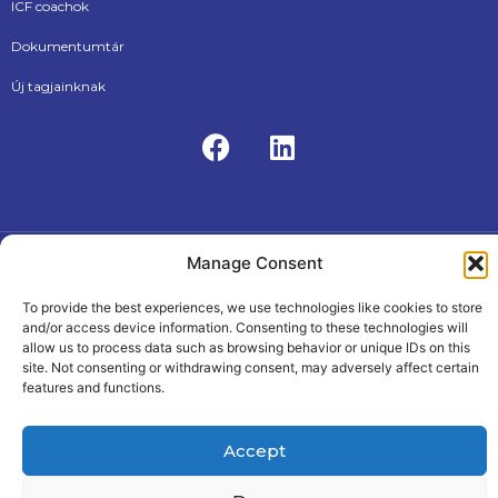
ICF coachok
Dokumentumtár
Új tagjainknak
Manage Consent
ÁSZF
Adatkezelési tájékoztató
© 2026, Internationational Coaching Federation Hungarian
Chapter
To provide the best experiences, we use technologies like cookies to store
Made by The PALM Creative Agency
and/or access device information. Consenting to these technologies will
allow us to process data such as browsing behavior or unique IDs on this
site. Not consenting or withdrawing consent, may adversely affect certain
features and functions.
Accept