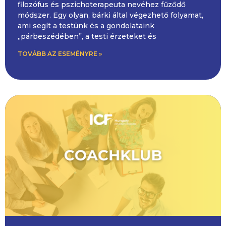
filozófus és pszichoterapeuta nevéhez fűződő
módszer. Egy olyan, bárki által végezhető folyamat,
ami segít a testünk és a gondolataink
„párbeszédében”, a testi érzeteket és
TOVÁBB AZ ESEMÉNYRE »