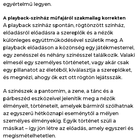
egyértelmű legyen.
A playback-színház műfajáról szakmailag korrekten
A playback színház spontán, rögtönzött színház,
előadásról előadásra a szereplők és a nézők
különleges együttműködésével születik meg. A
playback előadáson a közönség egy játékmesterrel,
egy zenésszel és néhány színésszel találkozik. Valaki
elmesél egy személyes történetet, vagy akár csak
egy pillanatot az életéből, kiválasztja a szereplőket,
és megnézi, ahogy ők ezt ott rögtön lejátsszák.
A színészek a pantomim, a zene, a tánc és a
párbeszéd eszközeivel jelenítik meg a nézők
élményeit, történeteit, amelyek bármiről szólhatnak
az egyszerű hétköznapi eseménytől a mélyen
személyes élményekig. Egyik történet szüli a
másikat – így jön létre az előadás, amely egyszeri és
megismételhetetlen.