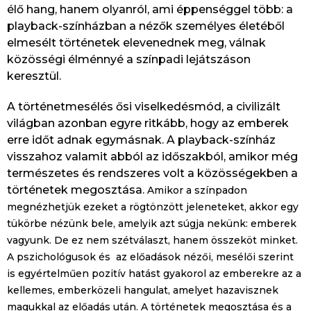
élő hang, hanem olyanról, ami éppenséggel több: a
playback-színházban a nézők személyes életéből
elmesélt történetek elevenednek meg, válnak
közösségi élménnyé a színpadi lejátszáson
keresztül.
A történetmesélés ősi viselkedésmód, a civilizált
világban azonban egyre ritkább, hogy az emberek
erre időt adnak egymásnak. A playback-színház
visszahoz valamit abból az időszakból, amikor még
természetes és rendszeres volt a közösségekben a
történetek megosztása.
Amikor a színpadon
megnézhetjük ezeket a rögtönzött jeleneteket, akkor egy
tükörbe nézünk bele, amelyik azt súgja nekünk: emberek
vagyunk. De ez nem szétválaszt, hanem összeköt minket.
A pszichológusok és az előadások nézői, mesélői szerint
is egyértelműen pozitív hatást gyakorol az emberekre az a
kellemes, emberközeli hangulat, amelyet hazavisznek
magukkal az előadás után. A történetek megosztása és a