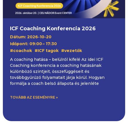
ICF Coaching Konferencia 2026
Dátum: 2026-10-20
Időpont: 09:00
– 17:30
,
,
#coachok
#ICF tagok
#vezetők
A coaching hatása – belülről kifelé Az idei ICF
Coaching konferencia a coaching hatásának
különböző szintjeit, összefüggéseit és
továbbgyűrűző folyamatait járja körül. Hogyan
formálja a coach belső állapota és jelenléte
TOVÁBB AZ ESEMÉNYRE »