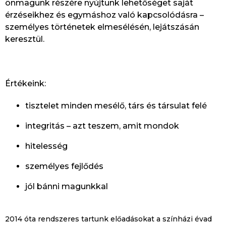
önmagunk részére nyújtunk lehetőséget saját
érzéseikhez és egymáshoz való kapcsolódásra –
személyes történetek elmesélésén, lejátszásán
keresztül.
Értékeink:
tisztelet minden mesélő, társ és társulat felé
integritás – azt teszem, amit mondok
hitelesség
személyes fejlődés
jól bánni magunkkal
2014 óta rendszeres tartunk előadásokat a színházi évad