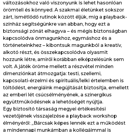
változásokhoz való viszonyunk is lehet hasonlóan
örömteli és könnyed. A szakmai életünket sokszor
zárt, ismétlődő rutinok között éljük, míg a playback-
színház segítségünkre van abban, hogy ezt a
biztonsági zónát elhagyva – és mégis biztonságban
kapcsolódva önmagunkhoz, egymáshoz és a
történeteinkhez – kibontsuk magunkból a kreatív,
alkotó részt, és összekapcsolódva olyasmit
hozzunk létre, amiről korábban elképzelésünk sem
volt. A játék öröme mellett a részvétel minden
dimenziónkat átmozgatja: testi, szellemi,
kapcsolati-érzelmi és spirituális/lelki értelemben is
töltődést, energiáink megújítását biztosítja, emellett
az emberi lét csúcsélményének, a szinergikus
együttműködésnek a lehetőségét nyújtja.
Egy biztosító társaság megyei értékesítési
vezetőjének visszajelzése a playback workshop
élményéről: „Bárcsak képes lennék ezt a működést
a mindennapi munkámban a kollégáimmal is