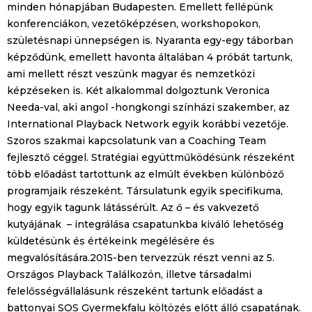
minden hónapjában Budapesten. Emellett fellépünk
konferenciákon, vezetőképzésen, workshopokon,
születésnapi ünnepségen is. Nyaranta egy-egy táborban
képződünk, emellett havonta általában 4 próbát tartunk,
ami mellett részt veszünk magyar és nemzetközi
képzéseken is. Két alkalommal dolgoztunk Veronica
Needa-val, aki angol -hongkongi színházi szakember, az
International Playback Network egyik korábbi vezetője.
Szoros szakmai kapcsolatunk van a Coaching Team
fejlesztő céggel. Stratégiai együttműködésünk részeként
több előadást tartottunk az elmúlt években különböző
programjaik részeként. Társulatunk egyik specifikuma,
hogy egyik tagunk látássérült. Az ő – és vakvezető
kutyájának – integrálása csapatunkba kiváló lehetőség
küldetésünk és értékeink megélésére és
megvalósítására.2015-ben tervezzük részt venni az 5.
Országos Playback Találkozón, illetve társadalmi
felelősségvállalásunk részeként tartunk előadást a
battonyai SOS Gyermekfalu költözés előtt álló csapatának.