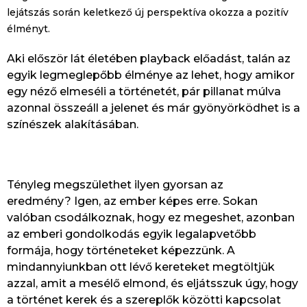
lejátszás során keletkező új perspektíva okozza a pozitív
élményt.
Aki először lát életében playback előadást, talán az
egyik legmeglepőbb élménye az lehet, hogy amikor
egy néző elmeséli a történetét, pár pillanat múlva
azonnal összeáll a jelenet és már gyönyörködhet is a
színészek alakításában.
Tényleg megszülethet ilyen gyorsan az
eredmény? Igen, az ember képes erre. Sokan
valóban csodálkoznak, hogy ez megeshet, azonban
az emberi gondolkodás egyik legalapvetőbb
formája, hogy történeteket képezzünk. A
mindannyiunkban ott lévő kereteket megtöltjük
azzal, amit a mesélő elmond, és eljátsszuk úgy, hogy
a történet kerek és a szereplők közötti kapcsolat