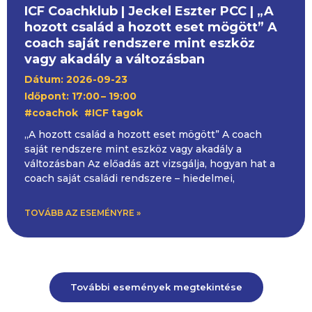
ICF Coachklub | Jeckel Eszter PCC | „A
hozott család a hozott eset mögött” A
coach saját rendszere mint eszköz
vagy akadály a változásban
Dátum: 2026-09-23
Időpont: 17:00
– 19:00
,
#coachok
#ICF tagok
„A hozott család a hozott eset mögött” A coach
saját rendszere mint eszköz vagy akadály a
változásban Az előadás azt vizsgálja, hogyan hat a
coach saját családi rendszere – hiedelmei,
TOVÁBB AZ ESEMÉNYRE »
További események megtekintése