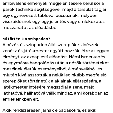
ambivalens élmények megjelenítésére kerül sor a
párok technika segítségével, majd a társulat tagjai
egy úgynevezett tablóval búcsúznak, melyben
visszaidéznek egy-egy jelentős vagy emlékezetes
mozzanatot az előadásból.
Mi történik a színpadon?
A nézők és színpadon álló szereplők: színészek,
zenész és játékmester együtt hozzák létre az egyedi
élményt, az aznap esti előadást. Némi ismerkedés
és egymásra hangolódás után a nézők történeteket
mesélnek életük eseményeiből, élményeikből, és
miután kiválasztották a nekik leginkább megfelelő
szereplőket történetük alakjainak eljátszására, a
játékmester intésére megszólal a zene, majd
láthatóvá, hallhatóvá válik mindaz, ami korábban az
emlékeinkben élt.
Akik rendszeresen járnak előadásokra, és akik