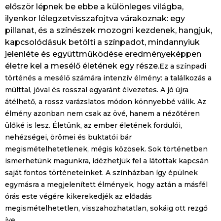
először lépnek be ebbe a különleges világba,
ilyenkor lélegzetvisszafojtva várakoznak: egy
pillanat, és a színészek mozogni kezdenek, hangjuk,
kapcsolódásuk betölti a színpadot, mindannyiuk
jelenléte és együttműködése eredményeképpen
életre kel a mesélő életének egy része.
Ez a színpadi
történés a mesélő számára intenzív élmény:
a találkozás a
múlttal, jóval és rosszal egyaránt élvezetes. A jó újra
átélhető, a rossz varázslatos módon könnyebbé válik. Az
élmény azonban nem csak az övé, hanem a nézőtéren
ülőké is lesz. Életünk, az ember életének fordulói,
nehézségei, örömei és buktatói bár
megismételhetetlenek, mégis közösek. Sok történetben
ismerhetünk magunkra, idézhetjük fel a látottak kapcsán
saját fontos történeteinket. A színházban így épülnek
egymásra a megjelenített élmények, hogy aztán a másfél
órás este végére kikerekedjék az előadás
megismételhetetlen, visszahozhatatlan, sokáig ott rezgő
íve.