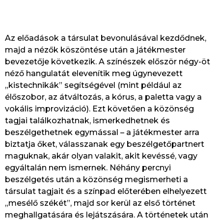
Az előadások a társulat bevonulásával kezdődnek,
majd a nézők köszöntése után a játékmester
bevezetője következik. A színészek először négy-öt
néző hangulatát elevenítik meg úgynevezett
„kistechnikák” segítségével (mint például az
élőszobor, az átváltozás, a kórus, a paletta vagy a
vokális improvizáció). Ezt követően a közönség
tagjai találkozhatnak, ismerkedhetnek és
beszélgethetnek egymással – a játékmester arra
biztatja őket, válasszanak egy beszélgetőpartnert
maguknak, akár olyan valakit, akit kevéssé, vagy
egyáltalán nem ismernek. Néhány percnyi
beszélgetés után a közönség megismerheti a
társulat tagjait és a színpad előterében elhelyezett
„mesélő székét”, majd sor kerül az első történet
meghallgatására és lejátszására. A történetek után