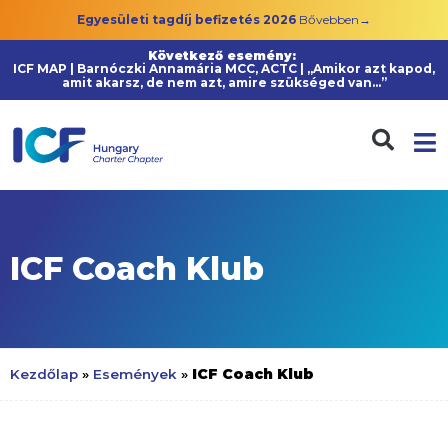
Egyesületi tagdíj befizetés 2026
Bővebben→
Következő esemény:
ICF MAP | Barnóczki Annamária MCC, ACTC | „Amikor azt kapod,
amit akarsz, de nem azt, amire szükséged van…”
ICF Coach Klub
ICF Coach Klub
Kezdőlap
»
Események
»