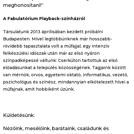
meghonosítani!”
A Fabulatórium Playback-színházról
Társulatunk 2013 áprilisában kezdett próbálni
Budapesten. Mivel legtöbbünknek már hosszabb-
rövidebb tapasztalata volt a műfajjal, egy intenzív
felkészülési időszak után már az első nyáron
színpadképessé váltunk: Cserkúton tartottuk az első
előadásunkat a település közösségének. Tagjaink között
van mérnök, orvos, egyetemi oktató, informatikus, vezető,
pszichológus és színész, mindannyian elkötelezett hívei a
műfajnak, amit hobbiként űzünk.
Küldetésünk:
Nézőink, mesélőink, barátaink, családunk és