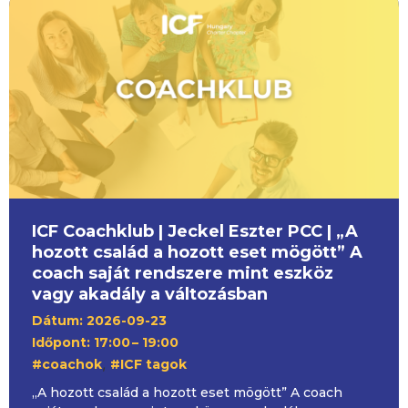
ICF Coachklub | Jeckel Eszter PCC | „A
hozott család a hozott eset mögött” A
coach saját rendszere mint eszköz
vagy akadály a változásban
Dátum: 2026-09-23
Időpont: 17:00
– 19:00
,
#coachok
#ICF tagok
„A hozott család a hozott eset mögött” A coach