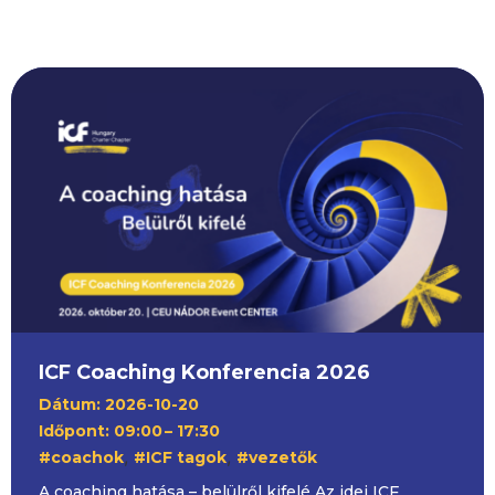
ICF Coaching Konferencia 2026
Dátum: 2026-10-20
Időpont: 09:00
– 17:30
,
,
#coachok
#ICF tagok
#vezetők
A coaching hatása – belülről kifelé Az idei ICF