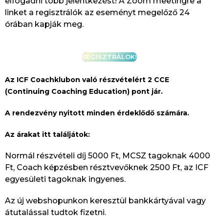
elfogadni több jelentkezést! A Zoom meetingre a
linket a regisztrálók az eseményt megelőző 24
órában kapják meg.
REGISZTRÁLOK!
Az ICF Coachklubon
való részvételért 2 CCE
(Continuing Coaching Education) pont jár.
A rendezvény nyitott minden érdeklődő számára.
Az árakat itt találjátok:
Normál részvételi díj 5000 Ft, MCSZ tagoknak 4000
Ft, Coach képzésben résztvevőknek 2500 Ft, az ICF
egyesületi tagoknak ingyenes.
Az új webshopunkon keresztül bankkártyával vagy
átutalással tudtok fizetni.