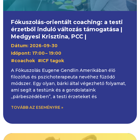
Fókuszolás-orientált coaching: a testi
érzetből induló változás támogatása |
Medgyesi Krisztina, PCC |
Dátum: 2026-09-30
Időpont: 17:00
– 19:00
,
#coachok
#ICF tagok
A Fókuszolás Eugene Gendlin Amerikában élő
filozófus és pszichoterapeuta nevéhez fűződő
módszer. Egy olyan, bárki által végezhető folyamat,
ami segít a testünk és a gondolataink
„párbeszédében”, a testi érzeteket és
TOVÁBB AZ ESEMÉNYRE »