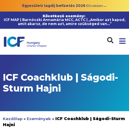
Egyesületi tagdíj befizetés 2026
Bővebben→
Következő esemény:
ICF MAP | Barnóczki Annamária MCC, ACTC | „Amikor azt kapod,
amit akarsz, de nem azt, amire szükséged van…”
ICF Coachklub | Ságodi-
Sturm Hajni
ICF Coachklub | Ságodi-Sturm
Kezdőlap
»
Események
»
Hajni