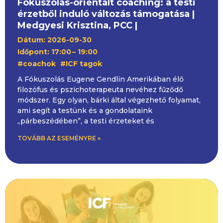
Fókuszolás-orientált coaching: a testi
érzetből induló változás támogatása |
Medgyesi Krisztina, PCC |
Dátum: 2026-09-30
Időpont: 17:00
– 19:00
,
#coachok
#ICF tagok
A Fókuszolás Eugene Gendlin Amerikában élő
filozófus és pszichoterapeuta nevéhez fűződő
módszer. Egy olyan, bárki által végezhető folyamat,
ami segít a testünk és a gondolataink
„párbeszédében”, a testi érzeteket és
TOVÁBB AZ ESEMÉNYRE »