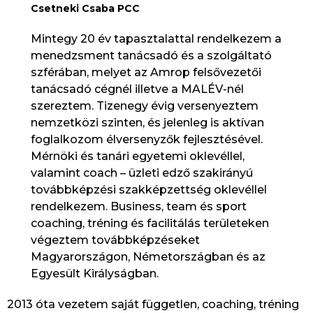
Csetneki Csaba PCC
Mintegy 20 év tapasztalattal rendelkezem a
menedzsment tanácsadó és a szolgáltató
szférában, melyet az Amrop felsővezetői
tanácsadó cégnél illetve a MALÉV-nél
szereztem. Tizenegy évig versenyeztem
nemzetközi szinten, és jelenleg is aktívan
foglalkozom élversenyzők fejlesztésével.
Mérnöki és tanári egyetemi oklevéllel,
valamint coach – üzleti edző szakirányú
továbbképzési szakképzettség oklevéllel
rendelkezem. Business, team és sport
coaching, tréning és facilitálás területeken
végeztem továbbképzéseket
Magyarországon, Németországban és az
Egyesült Királyságban.
2013 óta vezetem saját független, coaching, tréning