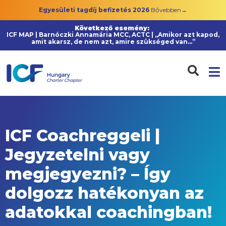
Egyesületi tagdíj befizetés 2026
Bővebben→
Következő esemény:
ICF MAP | Barnóczki Annamária MCC, ACTC | „Amikor azt kapod,
amit akarsz, de nem azt, amire szükséged van…”
ICF Coachreggeli |
Jegyzetelni vagy
megjegyezni? – Így
dolgozz hatékonyan az
adatokkal coachingban!