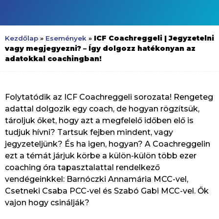
ICF Coachreggeli | Jegyzetelni
Kezdőlap
»
Események
»
vagy megjegyezni? – Így dolgozz hatékonyan az
adatokkal coachingban!
Folytatódik az ICF Coachreggeli sorozata! Rengeteg
adattal dolgozik egy coach, de hogyan rögzítsük,
tároljuk őket, hogy azt a megfelelő időben elő is
tudjuk hívni? Tartsuk fejben mindent, vagy
jegyzeteljünk? És ha igen, hogyan? A Coachreggelin
ezt a témát járjuk körbe a külön-külön több ezer
coaching óra tapasztalattal rendelkező
vendégeinkkel: Barnóczki Annamária MCC-vel,
Csetneki Csaba PCC-vel és Szabó Gabi MCC-vel. Ők
vajon hogy csinálják?