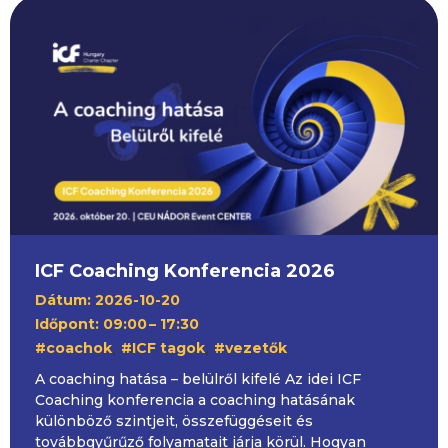
ICF Coaching Konferencia 2026
Dátum: 2026-10-20
Időpont: 09:00
– 17:30
,
,
#coachok
#ICF tagok
#vezetők
A coaching hatása – belülről kifelé Az idei ICF
Coaching konferencia a coaching hatásának
különböző szintjeit, összefüggéseit és
továbbgyűrűző folyamatait járja körül. Hogyan