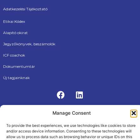
Adatkezelési Tájékoztató
Etikai Kódex
Alapító okirat
Jegyzőkönyvek, beszámolók
ICF coachok
Dokumentumtár
Új tagjainknak
Manage Consent
To provide the best experiences, we use technologies like cookies to store
ÁSZF
Adatkezelési tájékoztató
and/or access device information. Consenting to these technologies will
© 2026, Internationational Coaching Federation Hungarian
allow us to process data such as browsing behavior or unique IDs on this
Chapter