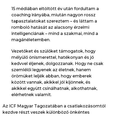
15 médiában eltöltött év után fordultam a
coaching irányába, miután nagyon rossz
tapasztalatokat szereztem – és láttam a
romboló hatását az alacsony érzelmi
intelligenciának – mind a szakmai, mind a
magánéletemben.
Vezetőket és szülőket támogatok, hogy
mélyülő önismerettel, hatékonyan és jó
kedvvel éljenek, dolgozzanak. Hogy ne csak
szemlélői legyenek az életnek, hanem
örömüket leljék abban, hogy emberek
között vannak, akikkel jól kijönnek, és
akikkel együtt csinálhatnak, alkothatnak,
elérhetnek valamit.
Az ICF Magyar Tagozatában a csatlakozásomtól
kezdve részt veszek különböző önkéntes