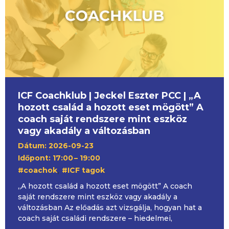
ICF Coachklub | Jeckel Eszter PCC | „A
hozott család a hozott eset mögött” A
coach saját rendszere mint eszköz
vagy akadály a változásban
Dátum: 2026-09-23
Időpont: 17:00
– 19:00
,
#coachok
#ICF tagok
„A hozott család a hozott eset mögött” A coach
saját rendszere mint eszköz vagy akadály a
változásban Az előadás azt vizsgálja, hogyan hat a
coach saját családi rendszere – hiedelmei,