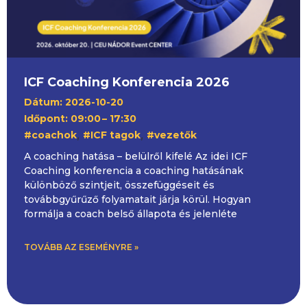
ICF Coaching Konferencia 2026
Dátum: 2026-10-20
Időpont: 09:00
– 17:30
,
,
#coachok
#ICF tagok
#vezetők
A coaching hatása – belülről kifelé Az idei ICF
Coaching konferencia a coaching hatásának
különböző szintjeit, összefüggéseit és
továbbgyűrűző folyamatait járja körül. Hogyan
formálja a coach belső állapota és jelenléte
TOVÁBB AZ ESEMÉNYRE »