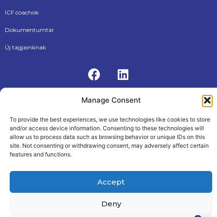
ICF coachok
Dokumentumtár
Új tagjainknak
Manage Consent
To provide the best experiences, we use technologies like cookies to store
ÁSZF
Adatkezelési tájékoztató
and/or access device information. Consenting to these technologies will
© 2026, Internationational Coaching Federation Hungarian
allow us to process data such as browsing behavior or unique IDs on this
Chapter
site. Not consenting or withdrawing consent, may adversely affect certain
Made by The PALM Creative Agency
features and functions.
Accept
Deny