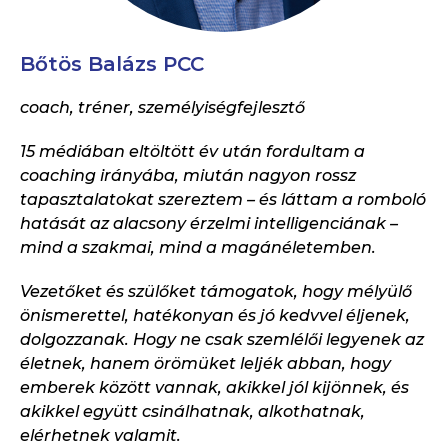
Bőtös Balázs PCC
coach, tréner, személyiségfejlesztő
15 médiában eltöltött év után fordultam a
coaching irányába, miután nagyon rossz
tapasztalatokat szereztem – és láttam a romboló
hatását az alacsony érzelmi intelligenciának –
mind a szakmai, mind a magánéletemben.
Vezetőket és szülőket támogatok, hogy mélyülő
önismerettel, hatékonyan és jó kedvvel éljenek,
dolgozzanak. Hogy ne csak szemlélői legyenek az
életnek, hanem örömüket leljék abban, hogy
emberek között vannak, akikkel jól kijönnek, és
akikkel együtt csinálhatnak, alkothatnak,
elérhetnek valamit.