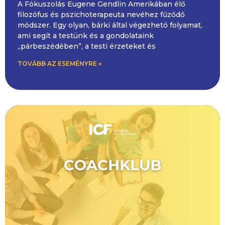
A Fókuszolás Eugene Gendlin Amerikában élő
filozófus és pszichoterapeuta nevéhez fűződő
módszer. Egy olyan, bárki által végezhető folyamat,
ami segít a testünk és a gondolataink
„párbeszédében”, a testi érzeteket és
TOVÁBB AZ ESEMÉNYRE »