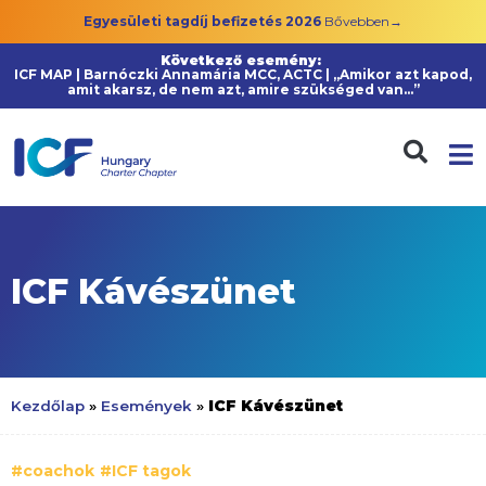
Egyesületi tagdíj befizetés 2026
Bővebben→
Következő esemény:
ICF MAP | Barnóczki Annamária MCC, ACTC | „Amikor azt kapod,
amit akarsz, de nem azt, amire szükséged van…”
ICF Kávészünet
ICF Kávészünet
Kezdőlap
»
Események
»
#coachok
#ICF tagok