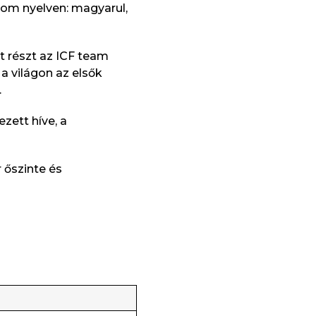
rom nyelven: magyarul,
t részt az ICF team
 a világon az elsők
.
zett híve, a
 őszinte és