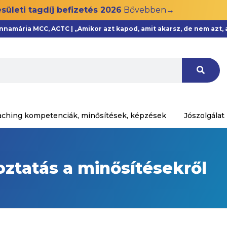
sületi tagdíj befizetés 2026
Bővebben→
Annamária MCC, ACTC | „Amikor azt kapod, amit akarsz, de nem azt
aching kompetenciák, minősítések, képzések
Jószolgálat
oztatás a minősítésekről