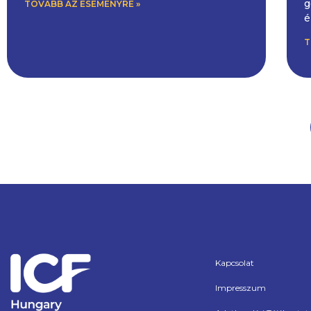
g
TOVÁBB AZ ESEMÉNYRE »
é
T
Kapcsolat
Impresszum