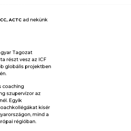
ad nekünk
MCC, ACTC
agyar Tagozat
ta részt vesz az ICF
b globális projektben
én.
s coaching
ing szupervízor az
nél. Egyik
coachkollégákat kísér
gyarországon, mind a
urópai régióban.