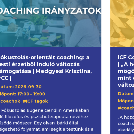
ókuszolás-orientált coaching: a
ICF C
esti érzetből induló változás
| „A 
támogatása | Medgyesi Krisztina,
mögöt
CC |
mint 
válto
átum: 2026-09-30
Dátum:
dőpont: 17:00
– 19:00
,
Időpont
coachok
#ICF tagok
#coac
 Fókuszolás Eugene Gendlin Amerikában
lő filozófus és pszichoterapeuta nevéhez
„A hozo
űződő módszer. Egy olyan, bárki által
coach s
égezhető folyamat, ami segít a testünk és a
akadály