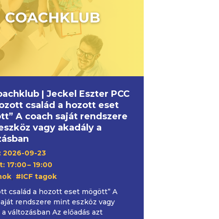
oachklub | Jeckel Eszter PCC
hozott család a hozott eset
t” A coach saját rendszere
eszköz vagy akadály a
zásban
 2026-09-23
: 17:00
– 19:00
,
hok
#ICF tagok
tt család a hozott eset mögött” A
aját rendszere mint eszköz vagy
 a változásban Az előadás azt