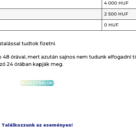
4 000 HUF
2 500 HUF
0 HUF
alással tudtok fizetni.
lább 48 órával, mert azután sajnos nem tudunk elfogadni
őző 24 órában kapják meg.
REGISZTRÁLOK!
Találkozzunk az eseményen!