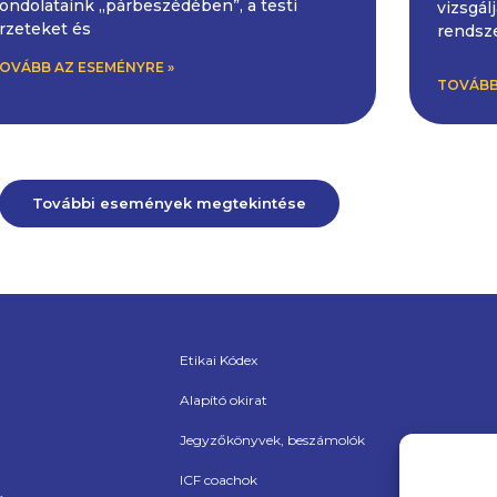
ondolataink „párbeszédében”, a testi
vizsgál
rzeteket és
rendsze
OVÁBB AZ ESEMÉNYRE »
TOVÁBB
További események megtekintése
Etikai Kódex
Alapító okirat
Jegyzőkönyvek, beszámolók
ICF coachok