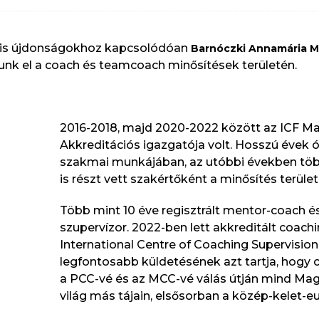
ális újdonságokhoz kapcsolódóan
Barnóczki Annamária 
nk el a coach és teamcoach minősítések területén.
2016-2018, majd 2020-2022 között az ICF M
Akkreditációs igazgatója volt. Hosszú évek ó
szakmai munkájában, az utóbbi években töb
is részt vett szakértőként a minősítés terület
Több mint 10 éve regisztrált mentor-coach é
szupervízor. 2022-ben lett akkreditált coach
International Centre of Coaching Supervision
legfontosabb küldetésének azt tartja, hogy 
a PCC-vé és az MCC-vé válás útján mind Ma
világ más tájain, elsősorban a közép-kelet-e