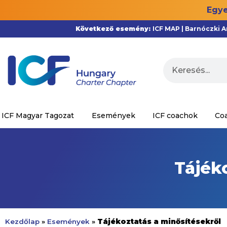
Egye
Következő esemény:
ICF MAP | Barnóczki 
ICF Magyar Tagozat
Események
ICF coachok
Co
Tájék
Tájékoztatás a minősítésekről
Kezdőlap
»
Események
»