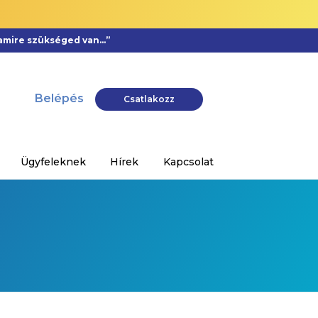
, amire szükséged van…”
Belépés
Csatlakozz
Ügyfeleknek
Hírek
Kapcsolat