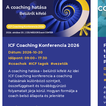
ICF Coaching Konferencia 2026
F
t
Dátum: 2026-10-20
Időpont: 09:00
– 17:30
P
,
,
#coachok
#ICF tagok
#vezetők
D
A coaching hatása – belülről kifelé Az idei
I
ICF Coaching konferencia a coaching
#
hatásának különböző szintjeit,
összefüggéseit és továbbgyűrűző
A
folyamatait járja körül. Hogyan formálja a
é
coach belső állapota és jelenléte
f
v