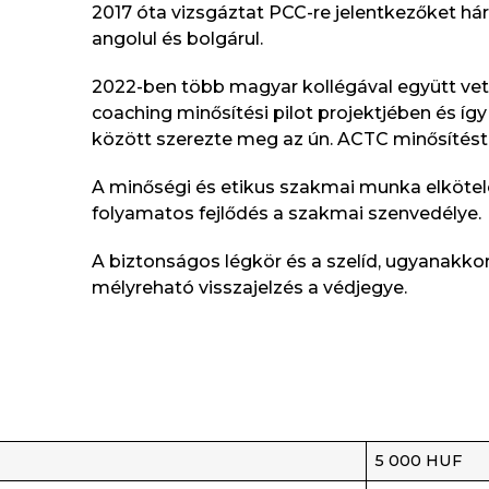
2017 óta vizsgáztat PCC-re jelentkezőket há
angolul és bolgárul.
2022-ben több magyar kollégával együtt vet
coaching minősítési pilot projektjében és így
között szerezte meg az ún. ACTC minősítést
A minőségi és etikus szakmai munka elkötele
folyamatos fejlődés a szakmai szenvedélye.
A biztonságos légkör és a szelíd, ugyanakkor
mélyreható visszajelzés a védjegye.
5 000 HUF