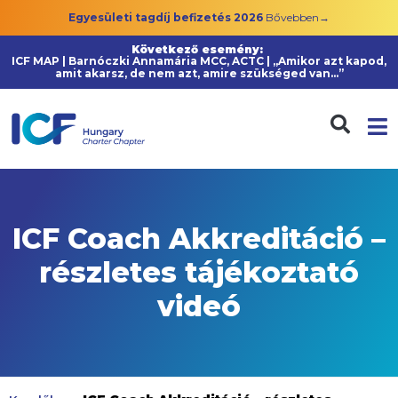
Egyesületi tagdíj befizetés 2026
Bővebben→
Következő esemény:
ICF MAP | Barnóczki Annamária MCC, ACTC | „Amikor azt kapod,
amit akarsz, de nem azt, amire szükséged van…”
ICF Coach Akkreditáció –
részletes tájékoztató
videó