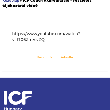
ICF Coach Akkreditáció – részletes
Kezdőlap
»
tájékoztató videó
https://www.youtube.com/watch?
v=IT06ZmVivZQ
Facebook
LinkedIn