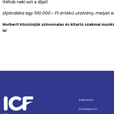
ítéltük neki ezt a díjat!
(Ajándéka egy 100.000 – Ft értékű utalvány, melyet egy
Norbert! Köszönjük színvonalas és kitartó szakmai mun
is!
Kapcsolat
Impresszum