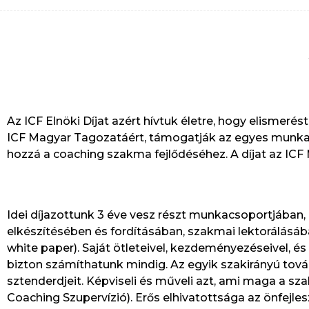
Az ICF Elnöki Díjat azért hívtuk életre, hogy elismer
ICF Magyar Tagozatáért, támogatják az egyes munkacs
hozzá a coaching szakma fejlődéséhez. A díjat az IC
Idei díjazottunk 3 éve vesz részt munkacsoportjában
elkészítésében és fordításában, szakmai lektorálásába
white paper). Saját ötleteivel, kezdeményezéseivel, 
bizton számíthatunk mindig. Az egyik szakirányú továb
sztenderdjeit. Képviseli és műveli azt, ami maga a 
Coaching Szupervízió). Erős elhivatottsága az önfej