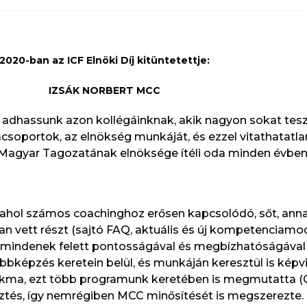
2020-ban az ICF Elnöki Díj kitüntetettje:
IZSÁK NORBERT MCC
ést adhassunk azon kollégáinknak, akik nagyon sokat te
oportok, az elnökség munkáját, és ezzel vitathatatla
F Magyar Tagozatának elnöksége ítéli oda minden évben
, ahol számos coachinghoz erősen kapcsolódó, sőt, ann
n vett részt (sajtó FAQ, aktuális és új kompetenciamode
és mindenek felett pontosságával és megbízhatóságával 
bképzés keretein belül, és munkáján keresztül is képvis
szakma, ezt több programunk keretében is megmutatta (
lesztés, így nemrégiben MCC minősítését is megszerezte