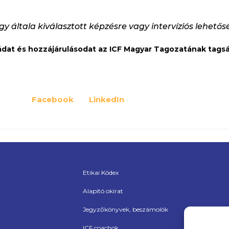
 általa kiválasztott képzésre vagy intervíziós lehetősé
kádat és hozzájárulásodat az ICF Magyar Tagozatának tag
Facebook
LinkedIn
Etikai Kódex
Alapító okirat
Jegyzőkönyvek, beszámolók
ICF coachok