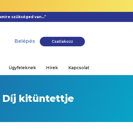
, amire szükséged van…”
Belépés
Csatlakozz
Ügyfeleknek
Hírek
Kapcsolat
Díj kitüntettje