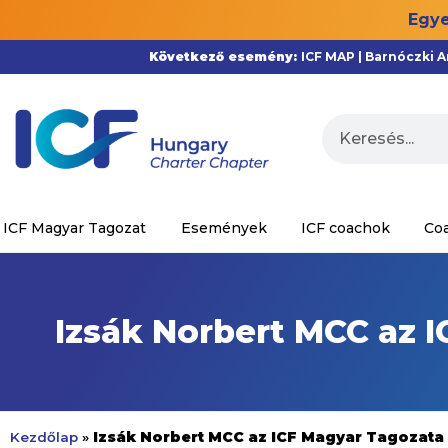
Egye
Következő esemény:
ICF MAP | Barnóczki 
ICF Magyar Tagozat
Események
ICF coachok
Co
Izsák Norbert MCC az I
Izsák Norbert MCC az ICF Magyar Tagozata El
Kezdőlap
»