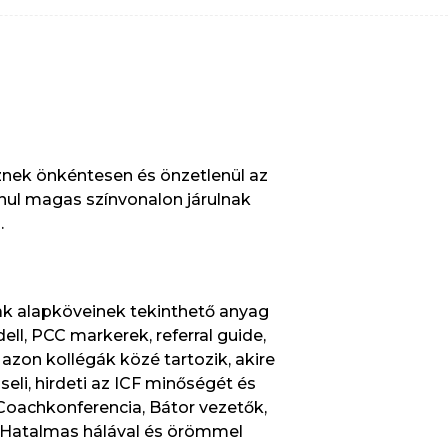
sznek önkéntesen és önzetlenül az
nul magas színvonalon járulnak
.
ak alapköveinek tekinthető anyag
ll, PCC markerek, referral guide,
azon kollégák közé tartozik, akire
eli, hirdeti az ICF minőségét és
Coachkonferencia, Bátor vezetők,
. Hatalmas hálával és örömmel