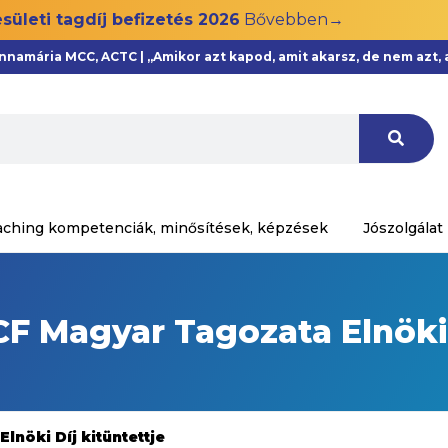
sületi tagdíj befizetés 2026
Bővebben→
Annamária MCC, ACTC | „Amikor azt kapod, amit akarsz, de nem azt
aching kompetenciák, minősítések, képzések
Jószolgálat
CF Magyar Tagozata Elnöki 
nöki Díj kitüntettje