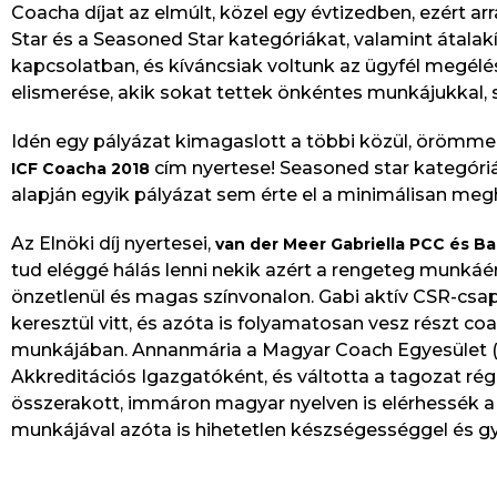
Coacha díjat az elmúlt, közel egy évtizedben, ezért a
Star és a Seasoned Star kategóriákat, valamint átalak
kapcsolatban, és kíváncsiak voltunk az ügyfél megélés
elismerése, akik sokat tettek önkéntes munkájukkal, 
Idén egy pályázat kimagaslott a többi közül, örömmel
cím nyertese! Seasoned star kategóri
ICF Coacha 2018
alapján egyik pályázat sem érte el a minimálisan me
Az Elnöki díj nyertesei,
van der Meer Gabriella PCC és 
tud eléggé hálás lenni nekik azért a rengeteg munkáé
önzetlenül és magas színvonalon. Gabi aktív CSR-csapa
keresztül vitt, és azóta is folyamatosan vesz részt 
munkájában. Annanmária a Magyar Coach Egyesület (
Akkreditációs Igazgatóként, és váltotta a tagozat rég
összerakott, immáron magyar nyelven is elérhessék a
munkájával azóta is hihetetlen készségességgel és g