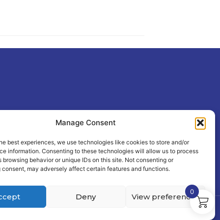
Manage Consent
he best experiences, we use technologies like cookies to store and/or
e information. Consenting to these technologies will allow us to process
 browsing behavior or unique IDs on this site. Not consenting or
 consent, may adversely affect certain features and functions.
0
ccept
Deny
View preferences
 PALM Creative Agency