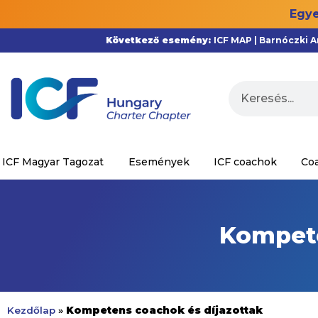
Egye
Következő esemény:
ICF MAP | Barnóczki 
ICF Magyar Tagozat
Események
ICF coachok
Co
Kompete
Kompetens coachok és díjazottak
Kezdőlap
»