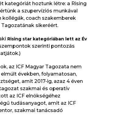
t kategóriát hoztunk létre: a Rising
 kértünk a szupervíziós munkával
zon kollégák, coach szakemberek
 Tagozatának sikeréért.
aki
Rising star kategóriában lett az Év
i szempontok szerinti pontozás
atjátok.)
nok, az ICF Magyar Tagozata nem
z elmúlt években, folyamatosan,
ztséget, amit 2017-ig, azaz 4 éven
 tagozat szakmai és operatív
ott az ICF elnökségéhez
iségű tudásanyagot, amit az ICF
mentor, szakmai tanácsadó