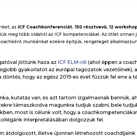
nket, az
ICF Coachkonferenciát. 150 résztvevő, 12 workshop
ettük meg több oldalról az ICF kompetenciákat. Az ötlet onnan 
 coachként munkánkat ezekre építjük, rengeteget alkalmazzunk
gatóval jöttünk haza az
ICF ELM-ről
(ahol éppen a coac
jobb gyakorlatot az európai tagozatok vezetőinek), a
öntés, hogy az egész 2019-es évet fűzzük fel erre a té
a, kutatás van, és azt tartom izgalmasnak bennük, aho
kre támaszkodva magunkra tudjuk szabni, bele tudjuk 
vekben, most is célunk volt, hogy a coachkompetenciáka
kollégánk interpretálásában dolgozzuk fel.
 átdolgozott, illetve újonnan létrehozott coachdíjaink 