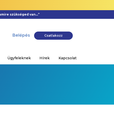
, amire szükséged van…”
Belépés
Csatlakozz
Ügyfeleknek
Hírek
Kapcsolat