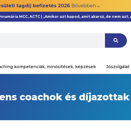
sületi tagdíj befizetés 2026
Bővebben→
Annamária MCC, ACTC | „Amikor azt kapod, amit akarsz, de nem azt
aching kompetenciák, minősítések, képzések
Jószolgálat
ns coachok és díjazottak