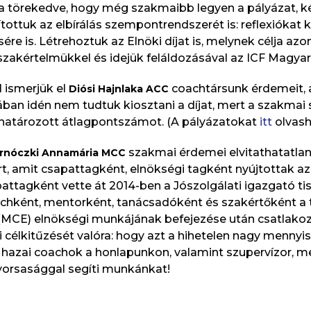
rra törekedve, hogy még szakmaibb legyen a pályázat, ké
ítottuk az elbírálás szempontrendszerét is: reflexiókat
ére is. Létrehoztuk az Elnöki díjat is, melynek célja a
szakértelmükkel és idejük feláldozásával az ICF Magyar
 ismerjük el
coachtársunk érdemeit, 
Diósi Hajnlaka ACC
ában idén nem tudtuk kiosztani a díjat, mert a szakma
ghatározott átlagpontszámot. (A pályázatokat
itt
olvash
szakmai érdemei elvitathatatla
Barnóczki Annamária MCC
rt, amit csapattagként, elnökségi tagként nyújtottak a
ttagként vette át 2014-ben a Jószolgálati igazgató tis
coachként, mentorként, tanácsadóként és szakértőként a
MCE) elnökségi munkájának befejezése után csatlakoz
i célkitűzését valóra: hogy azt a hihetelen nagy menny
 hazai coachok a honlapunkon, valamint szupervízor, 
yorsasággal segíti munkánkat!