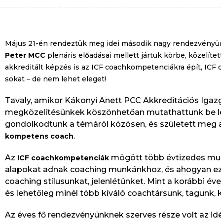
Május 21-én rendeztük meg idei második nagy rendezvényü
Peter MCC
plenáris előadásai mellett jártuk körbe, közelít
akkreditált képzés is az ICF coachkompetenciákra épít, ICF
sokat
–
de nem lehet eleget!
Tavaly, amikor Kákonyi Anett PCC Akkreditációs Igaz
megközelítésünkek köszönhetőan mutathattunk be leg
gondolkodtunk a témáról közösen, és született meg a d
.
kompetens coach
Az
mögött több évtizedes munk
ICF coachkompetenciák
alapokat adnak coaching munkánkhoz, és ahogyan eze
coaching stílusunkat, jelenlétünket. Mint a korábbi é
és lehetőleg minél több kíváló coachtársunk, tagunk, 
Az éves fő rendezvényünknek szerves része volt az idén