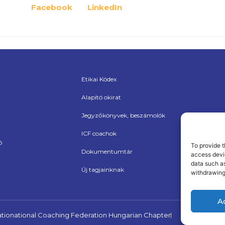
Facebook
LinkedIn
Etikai Kódex
Alapító okirat
Jegyzőkönyvek, beszámolók
ICF coachok
ó
To provide t
Dokumentumtár
access devic
data such as
Új tagjainknak
withdrawing
A
nationational Coaching Federation Hungarian Chapter
Made by The