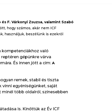
 és F. Várkonyi Zsuzsa, valamint Szabó
jött, hogy számos, akár nem ICF
, használjuk, beszélünk is ezekről
h kompetenciákhoz való
 reptéren gépünkre várva
mára. És innen jött a cím:
A
gyan remek, stabil és tiszta
vinni egyéniségünket, saját
t minél több oldalról, színesebben
átadása is. Kinőttük az Év ICF