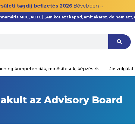
sületi tagdíj befizetés 2026
Bővebben→
Annamária MCC, ACTC | „Amikor azt kapod, amit akarsz, de nem azt
aching kompetenciák, minősítések, képzések
Jószolgálat
akult az Advisory Board