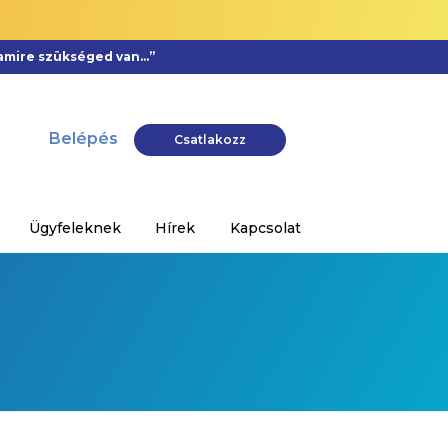
, amire szükséged van…”
Belépés
Csatlakozz
Ügyfeleknek
Hírek
Kapcsolat