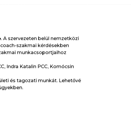
. A szervezeten belül nemzetközi
e
t coach-szakmai kérdésekben
szakmai munkacsoportjaihoz
C, Indra Katalin PCC, Komócsin
leti és tagozati munkát. Lehetővé
 ügyekben.