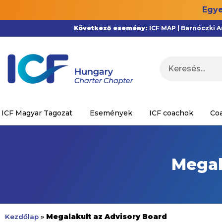
Egye
Következő esemény:
ICF MAP | Barnóczki 
ICF Magyar Tagozat
Események
ICF coachok
Co
Megal
Megalakult az Advisory Board
Kezdőlap
»