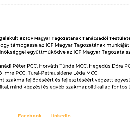
galakult az
ICF Magyar Tagozatának Tanácsadói Testület
a, hogy támogassa az ICF Magyar Tagozatának munkájá
az elnökséggel együttműködve az ICF Magyar Tagozata 
anádi Péter PCC, Horváth Tünde MCC, Hegedűs Dóra PC
vó Imre PCC, Turai-Petrauskiene Léda MCC.
t szakma fejlődéséért és fejlesztéséért végzett egyesü
ikai, mind képzési és egyéb szakmapolitikailag fontos
Facebook
LinkedIn