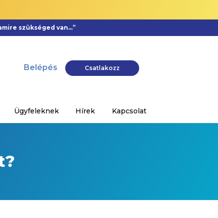
, amire szükséged van…”
Belépés
Csatlakozz
Ügyfeleknek
Hírek
Kapcsolat
t?