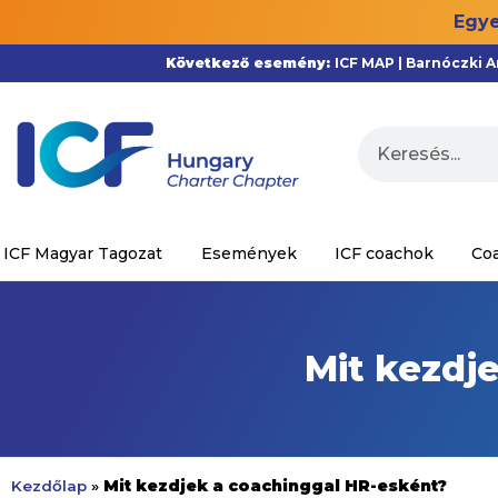
Egye
Következő esemény:
ICF MAP | Barnóczki 
ICF Magyar Tagozat
Események
ICF coachok
Co
Mit kezdj
Mit kezdjek a coachinggal HR-esként?
Kezdőlap
»