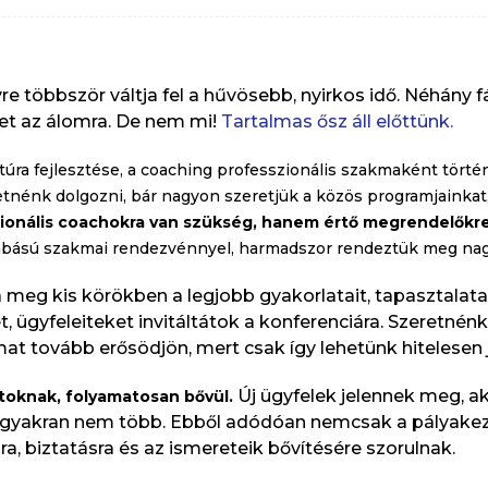
e többször váltja fel a hűvösebb, nyirkos idő. Néhány 
zet az álomra. De nem mi!
Tartalmas ősz áll előttünk.
úra fejlesztése, a coaching professzionális szakmaként törté
nk dolgozni, bár nagyon szeretjük a közös programjainkat, t
ionális coachokra van szükség, hanem értő megrendelőkre,
abású szakmai rendezvénnyel, harmadszor rendeztük meg nagy
 meg kis körökben a legjobb gyakorlatait, tapasztalata
t, ügyfeleiteket invitáltátok a konferenciára. Szeretnén
at tovább erősödjön, mert csak így lehetünk hitelesen 
Új ügyfelek jelennek meg, a
atoknak, folyamatosan bővül.
él gyakran nem több. Ebből adódóan nemcsak a pályakez
, biztatásra és az ismereteik bővítésére szorulnak.