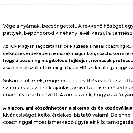
Vége a nyárnak, becsöngettek. A rekkenő hőséget egyr
pettyek, bepöndörödik néhány levél, készül a termés
Az ICF Magyar Tagozatának célkitűzése a hazai coaching kult
célkitűzés érdekében nemcsak magunkon, coachokon szeretné
hogy a coaching megítélése fejlődjön, nemcsak professz
alkalommal szólítottuk meg a hazai HR szakmát egy nagysz
Sokan eljöttetek, rengeteg cég, és HR vezető osztotta
számunkra, az a sok ajánlás, amivel a Ti ismerőseiteke
coach és coach között. Azon leszünk, hogy ez a folyam
A piacon, ami köszönhetően a sikeres kis és középvállal
kíváncsiságot keltő, érdekes, biztató valami. De enn
coachinggal most ismerkedő ügyfeleink is támogatásra