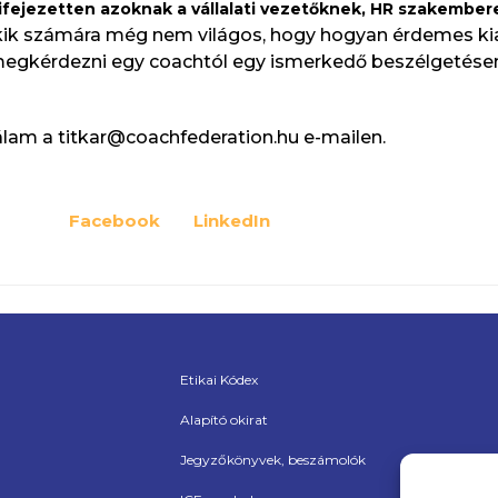
ifejezetten azoknak a vállalati vezetőknek, HR szakember
Akik számára még nem világos, hogy hogyan érdemes kia
megkérdezni egy coachtól egy ismerkedő beszélgetésen, 
lam a titkar@coachfederation.hu e-mailen.
Facebook
LinkedIn
Etikai Kódex
Alapító okirat
Jegyzőkönyvek, beszámolók