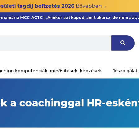
sületi tagdíj befizetés 2026
Bővebben→
Annamária MCC, ACTC | „Amikor azt kapod, amit akarsz, de nem azt
aching kompetenciák, minősítések, képzések
Jószolgálat
ek a coachinggal HR-eskén