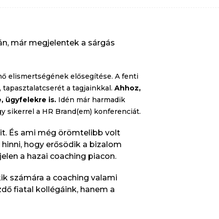
fán, már megjelentek a sárgás
nő elismertségének elősegítése. A fenti
apasztalatcserét a tagjainkkal.
Ahhoz,
 ügyfelekre is.
Idén már harmadik
 sikerrel a HR Brand(em) konferenciát.
it. És ami még örömtelibb volt
k hinni, hogy erősödik a bizalom
jelen a hazai coaching piacon.
kik számára a coaching valami
dő fiatal kollégáink, hanem a