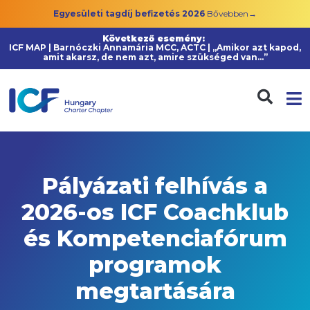
Egyesületi tagdíj befizetés 2026
Bővebben→
Következő esemény:
ICF MAP | Barnóczki Annamária MCC, ACTC | „Amikor azt kapod,
amit akarsz, de nem azt, amire szükséged van…”
Pályázati felhívás a
2026-os ICF Coachklub
és Kompetenciafórum
programok
megtartására