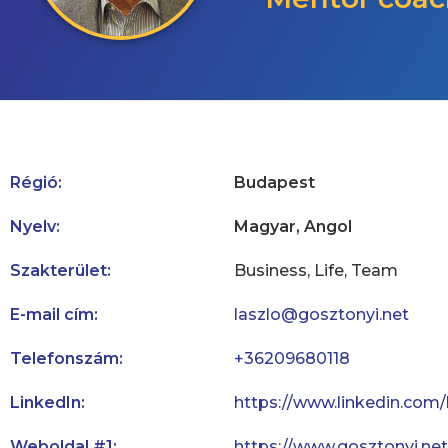
Régió:
Budapest
Nyelv:
Magyar, Angol
Szakterület:
Business, Life, Team
E-mail cím:
laszlo@gosztonyi.net
Telefonszám:
+36209680118
LinkedIn:
https://www.linkedin.co
Weboldal #1:
https://www.gosztonyi.net