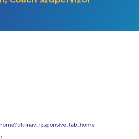
m/home?trk=nav_responsive_tab_home
/