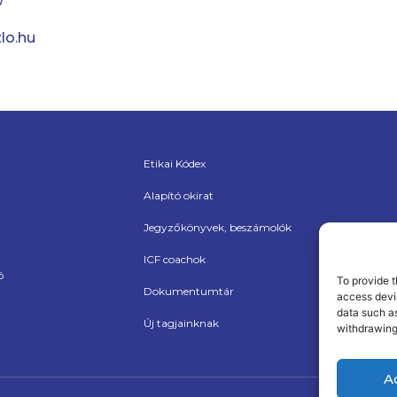
lo.hu
Etikai Kódex
Alapító okirat
Jegyzőkönyvek, beszámolók
ICF coachok
ó
To provide t
Dokumentumtár
access devic
data such as
Új tagjainknak
withdrawing
A