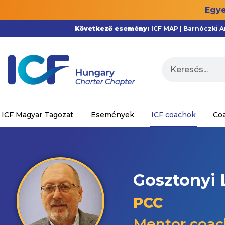
Egye
Következő esemény:
ICF MAP | Barnóczki 
ICF Magyar Tagozat
Események
ICF coachok
Co
Gosztonyi 
PCC
Mentor coac