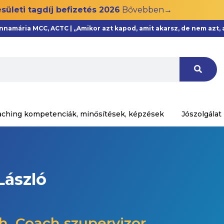
sületi tagdíj befizetés 2026
Bővebben→
Annamária MCC, ACTC | „Amikor azt kapod, amit akarsz, de nem azt
aching kompetenciák, minősítések, képzések
Jószolgálat
László
h, Coach szupervizor