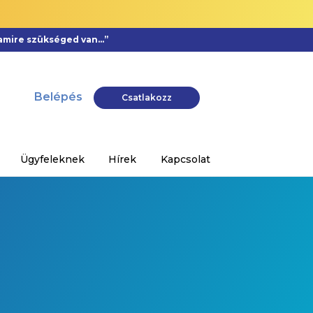
, amire szükséged van…”
Belépés
Csatlakozz
Ügyfeleknek
Hírek
Kapcsolat