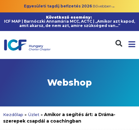
Egyesületi tagdíj befizetés 2026
Bővebben→
Következő esemény:
ICF MAP | Barnóczki Annamária MCC, ACTC | „Amikor azt kapod,
amit akarsz, de nem azt, amire szükséged van…”
Webshop
Amikor a segítés árt: a Dráma-
Kezdőlap
»
Üzlet
»
szerepek csapdái a coachingban