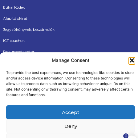
Etikai Kódex
Alapító okirat
Jegyzőkönyvek, beszámolók
ICF coachok
Dokumentumtár
Manage Consent
Új tagjainknak
To provide the best experiences, we use technologies like cookies to store
and/or access device information. Consenting to these technologies will
allow us to process data such as browsing behavior or unique IDs on this
site. Not consenting or withdrawing consent, may adversely affect certain
features and functions.
Accept
ÁSZF
Adatkezelési tájékoztató
© 2026, Internationational Coaching Federation Hungarian
Chapter
Deny
Made by The PALM Creative Agency
0