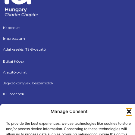
Kapcsolat
Impresszum
Adatkezelési Tájékoztató
Etikai Kódex
Alapító okirat
Jegyzőkönyvek, beszámolók
ICF coachok
Dokumentumtár
Manage Consent
Új tagjainknak
To provide the best experiences, we use technologies like cookies to store
and/or access device information. Consenting to these technologies will
allow us to process data such as browsing behavior or unique IDs on this