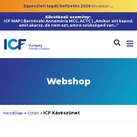
Egyesületi tagdíj befizetés 2026
Bővebben→
Következő esemény:
ICF MAP | Barnóczki Annamária MCC, ACTC | „Amikor azt kapod,
amit akarsz, de nem azt, amire szükséged van…”
Webshop
ICF Kávészünet
Kezdőlap
»
Üzlet
»