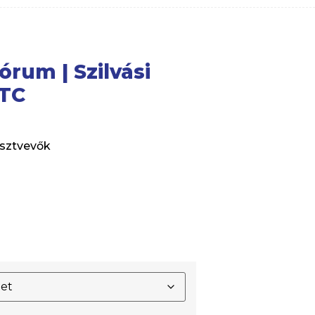
rum | Szilvási
CTC
sztvevők