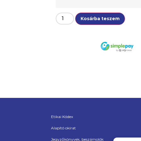
Kosárba teszem
Etikai Kódex
Alapító okirat
Jegyzőkönyvek, beszámolók