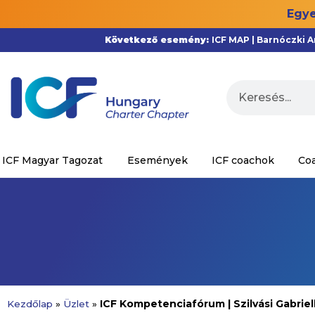
Egye
Következő esemény:
ICF MAP | Barnóczki 
ICF Magyar Tagozat
Események
ICF coachok
Co
ICF Kompetenciafórum | Szilvási Gabrie
Kezdőlap
»
Üzlet
»