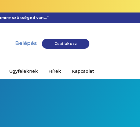
, amire szükséged van…”
Belépés
Csatlakozz
Ügyfeleknek
Hírek
Kapcsolat