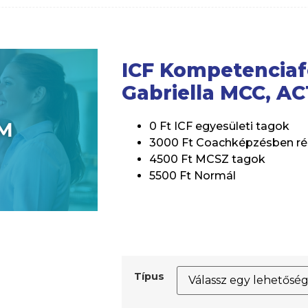
ICF Kompetenciafó
Gabriella MCC, A
0 Ft ICF egyesületi tagok
3000 Ft Coachképzésben ré
4500 Ft MCSZ tagok
5500 Ft Normál
Típus