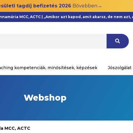
sületi tagdíj befizetés 2026
Bővebben→
Annamária MCC, ACTC | „Amikor azt kapod, amit akarsz, de nem azt
aching kompetenciák, minősítések, képzések
Jószolgálat
Webshop
lla MCC, ACTC