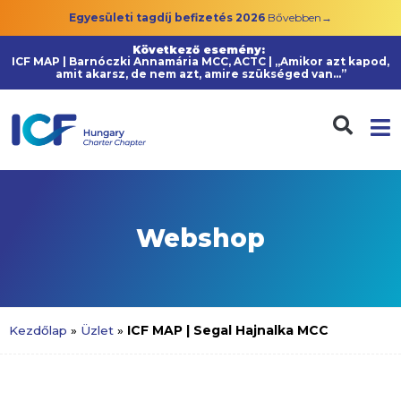
Egyesületi tagdíj befizetés 2026
Bővebben→
Következő esemény:
ICF MAP | Barnóczki Annamária MCC, ACTC | „Amikor azt kapod,
amit akarsz, de nem azt, amire szükséged van…”
Webshop
ICF MAP | Segal Hajnalka MCC
Kezdőlap
»
Üzlet
»