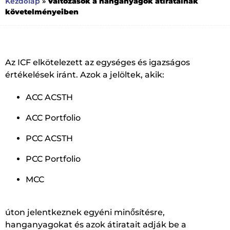
Változások a hanganyagok átiratainak
Kezdőlap
»
követelményeiben
Az ICF elkötelezett az egységes és igazságos
értékelések iránt. Azok a jelöltek, akik:
ACC ACSTH
ACC Portfolio
PCC ACSTH
PCC Portfolio
MCC
úton jelentkeznek egyéni minősítésre,
hanganyagokat és azok átiratait adják be a