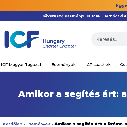
Egye
Következő esemény:
ICF MAP | Barnóczki 
ICF Magyar Tagozat
Események
ICF coachok
Co
Amikor a segítés árt:
Amikor a segítés árt: a Dráma
Kezdőlap
»
Események
»