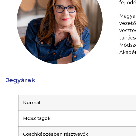
fejlőd
Magyar
vezető
veszte
tanács
Módsze
Akadém
Jegyárak
Normál
MCSZ tagok
Coachképzésben résztvevők