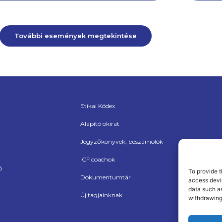
További események megtekintése
Etikai Kódex
Alapító okirat
Jegyzőkönyvek, beszámolók
ICF coachok
ó
To provide t
Dokumentumtár
access devic
data such as
Új tagjainknak
withdrawing