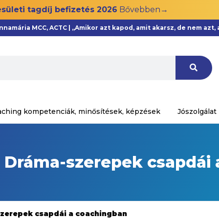
sületi tagdíj befizetés 2026
Bővebben→
Annamária MCC, ACTC | „Amikor azt kapod, amit akarsz, de nem azt
aching kompetenciák, minősítések, képzések
Jószolgálat
 a Dráma-szerepek csapdái
-szerepek csapdái a coachingban