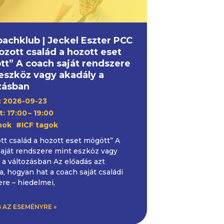
oachklub | Jeckel Eszter PCC
hozott család a hozott eset
t” A coach saját rendszere
eszköz vagy akadály a
zásban
 2026-09-23
: 17:00
– 19:00
,
hok
#ICF tagok
tt család a hozott eset mögött” A
aját rendszere mint eszköz vagy
 a változásban Az előadás azt
ja, hogyan hat a coach saját családi
re – hiedelmei,
 AZ ESEMÉNYRE »