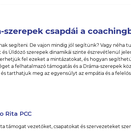
ma-szerepek csapdái a coaching
nak segíteni. De vajon mindig jól segítünk? Vagy néha
és Üldöző szerepek dinamikái szinte észrevétlenül je
merhetjük fel ezeket a mintázatokat, és hogyan segíthe
séget a felhatalmazó támogatás és a Dráma-szerepek kö
 és tarthatjuk meg az egyensúlyt az empátia és a felelős
o Rita PCC
ta támogat vezetőket, csapatokat és szervezeteket sze