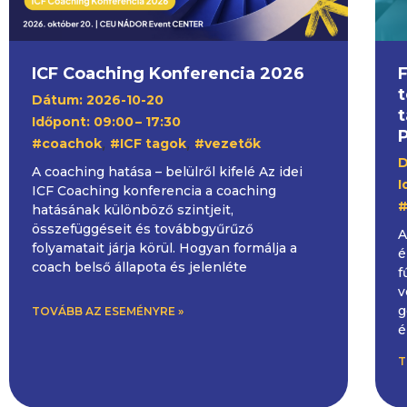
ICF Coaching Konferencia 2026
F
t
Dátum: 2026-10-20
Időpont: 09:00
– 17:30
P
,
,
#coachok
#ICF tagok
#vezetők
D
A coaching hatása – belülről kifelé Az idei
I
ICF Coaching konferencia a coaching
#
hatásának különböző szintjeit,
összefüggéseit és továbbgyűrűző
A
folyamatait járja körül. Hogyan formálja a
é
coach belső állapota és jelenléte
f
v
g
TOVÁBB AZ ESEMÉNYRE »
é
T