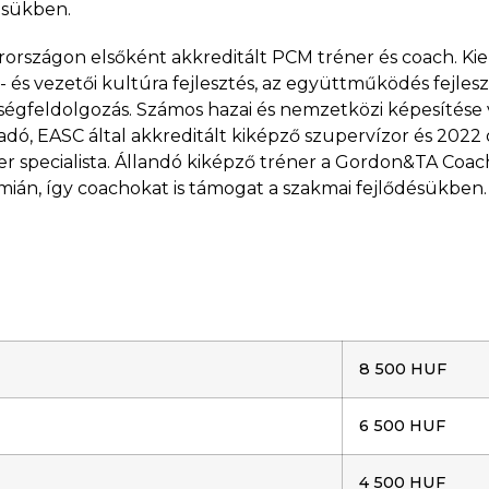
ésükben.
országon elsőként akkreditált PCM tréner és coach. Kie
- és vezetői kultúra fejlesztés, az együttműködés fejlesz
ségfeldolgozás. Számos hazai és nemzetközi képesítése 
adó, EASC által akkreditált kiképző szupervízor és 2022
r specialista. Állandó kiképző tréner a Gordon&TA Coa
ián, így coachokat is támogat a szakmai fejlődésükben.
8 500 HUF
6 500 HUF
4 500 HUF