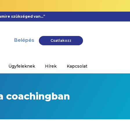
, amire szükséged van…”
Belépés
Csatlakozz
Ügyfeleknek
Hírek
Kapcsolat
 a coachingban