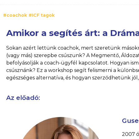
#coachok
#ICF tagok
Amikor a segítés árt: a Drá
Sokan azért lettünk coachok, mert szeretünk mások
(vagy más) szerepbe csúszunk? A Megmentő, Áldozat 
befolyásolják a coach-ügyfél kapcsolatot. Hogyan is
csúsznánk? Ez a workshop segít felismerni a különb
egészséges alternatíva, és hogyan szerződhetünk jól,
Az előadó:
Guse
2007 ó