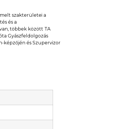
melt szakterületei a
tés és a
van, többek között TA
 óta Gyászfeldolgozás
ch-képzőjén és Szupervizor