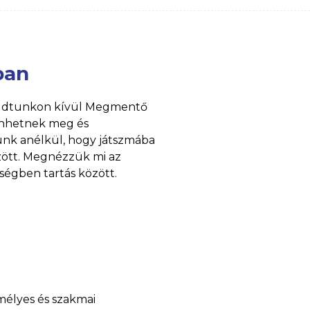
ban
 tudtunkon kívül Megmentő
lenhetnek meg és
tünk anélkül, hogy játszmába
zött. Megnézzük mi az
ségben tartás között.
mélyes és szakmai