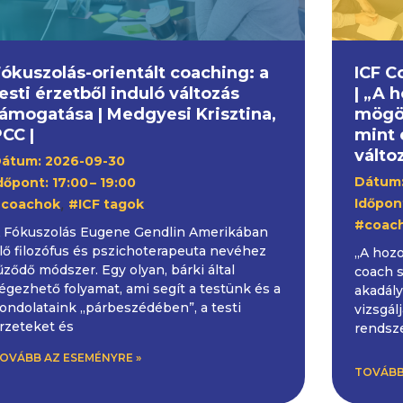
ókuszolás-orientált coaching: a
ICF C
esti érzetből induló változás
| „A 
támogatása | Medgyesi Krisztina,
mögöt
CC |
mint 
válto
átum: 2026-09-30
Dátum:
dőpont: 17:00
– 19:00
,
Időpont
coachok
#ICF tagok
#coac
 Fókuszolás Eugene Gendlin Amerikában
lő filozófus és pszichoterapeuta nevéhez
„A hozo
űződő módszer. Egy olyan, bárki által
coach s
égezhető folyamat, ami segít a testünk és a
akadály
ondolataink „párbeszédében”, a testi
vizsgál
rzeteket és
rendsze
OVÁBB AZ ESEMÉNYRE »
TOVÁBB