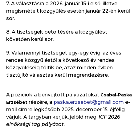
7. A választásra a 2026. január 15-i első, illetve
megismételt közgyűlés esetén január 22-én kerül
sor.
8. A tisztségek betöltésére a közgyűlést
követően kerül sor.
9. Valamennyi tisztséget egy-egy évig, az éves
rendes közgyűléstől a következő év rendes
közgyűléséig töltik be, azaz minden évben
tisztújító választás kerül megrendezésre.
A pozíciókra benyújtott pályázatokat
Csabai-Paska
részére, a
paska.erzsebet@gmail.com
e-
Erzsébet
mail címre legkésőbb 2025. december 15. éjfélig
várjuk. A tárgyban kérjük, jelöld meg:
ICF 2026
elnökségi tag pályázat.