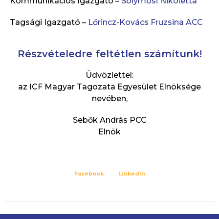
Kommunikációs Igazgató –
Solymosi Nikoletta
Tagsági Igazgató –
Lőrincz-Kovács Fruzsina ACC
Részvételedre feltétlen számítunk!
Üdvözlettel:
az ICF Magyar Tagozata Egyesület Elnöksége
nevében,
Sebők András PCC
Elnök
Facebook
LinkedIn