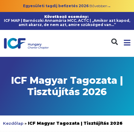
Egyesületi tagdíj befizetés 2026
Bővebben→
Következő esemény:
ICF MAP | Barnóczki Annamária MCC, ACTC | „Amikor azt kapod,
amit akarsz, de nem azt, amire szükséged van…”
ICF Magyar Tagozata |
Tisztújítás 2026
ICF Magyar Tagozata | Tisztújítás 2026
Kezdőlap
»